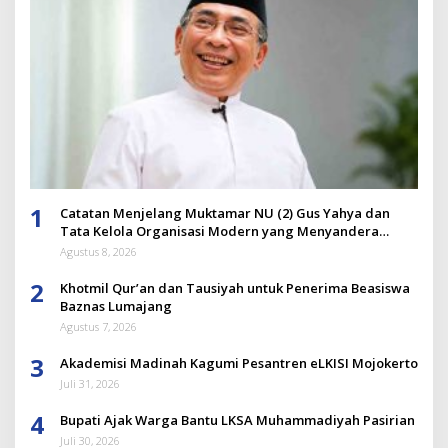
1
Catatan Menjelang Muktamar NU (2) Gus Yahya dan
Tata Kelola Organisasi Modern yang Menyandera
Dirinya
Agustus 8, 2026
2
Khotmil Qur’an dan Tausiyah untuk Penerima Beasiswa
Baznas Lumajang
Agustus 7, 2026
3
Akademisi Madinah Kagumi Pesantren eLKISI Mojokerto
Juli 31, 2026
4
Bupati Ajak Warga Bantu LKSA Muhammadiyah Pasirian
Juli 30, 2026