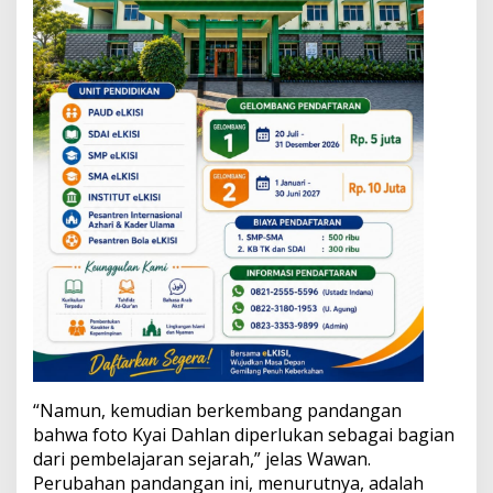
o
t
o
K
H
D
a
h
l
a
n
,
Q
u
n
u
t
,
d
a
n
“Namun, kemudian berkembang pandangan
F
bahwa foto Kyai Dahlan diperlukan sebagai bagian
a
dari pembelajaran sejarah,” jelas Wawan.
t
Perubahan pandangan ini, menurutnya, adalah
w