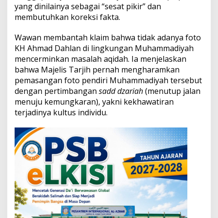
Y
yang dinilainya sebagai “sesat pikir” dan
u
membutuhkan koreksi fakta.
s
u
Wawan membantah klaim bahwa tidak adanya foto
f
KH Ahmad Dahlan di lingkungan Muhammadiyah
:
K
mencerminkan masalah aqidah. Ia menjelaskan
l
bahwa Majelis Tarjih pernah mengharamkan
a
pemasangan foto pendiri Muhammadiyah tersebut
r
dengan pertimbangan
sadd dzariah
(menutup jalan
i
f
menuju kemungkaran), yakni kekhawatiran
i
terjadinya kultus individu.
k
a
s
i
a
t
a
s
I
s
u
F