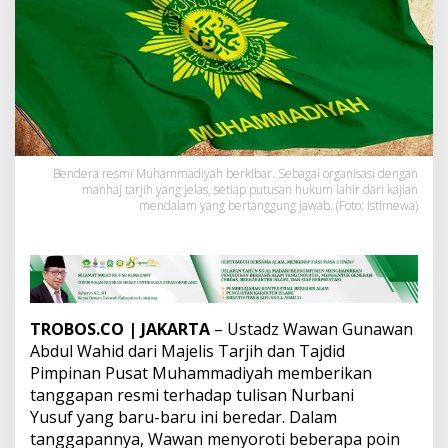
s
T
a
r
j
i
h
S
o
a
Bendera resmi Muhammadiyah berkibar. Sebagai organisasi dengan
l
manhaj tarjih yang jelas, setiap putusan hukum lahir dari kajian
T
mendalam yang bertanggung jawab. (Foto: Istimewa)
u
l
i
s
a
n
TROBOS.CO
| JAKARTA
– Ustadz Wawan Gunawan
N
u
Abdul Wahid dari Majelis Tarjih dan Tajdid
r
Pimpinan Pusat Muhammadiyah memberikan
b
tanggapan resmi terhadap tulisan Nurbani
a
Yusuf yang baru-baru ini beredar. Dalam
n
tanggapannya, Wawan menyoroti beberapa poin
i