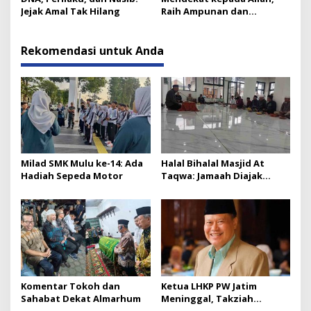
Jejak Amal Tak Hilang
Raih Ampunan dan
Ketenangan
Rekomendasi untuk Anda
Milad SMK Mulu ke-14: Ada
Halal Bihalal Masjid At
Hadiah Sepeda Motor
Taqwa: Jamaah Diajak
Menjaga Lima Hal Penting
Komentar Tokoh dan
Ketua LHKP PW Jatim
Sahabat Dekat Almarhum
Meninggal, Takziah