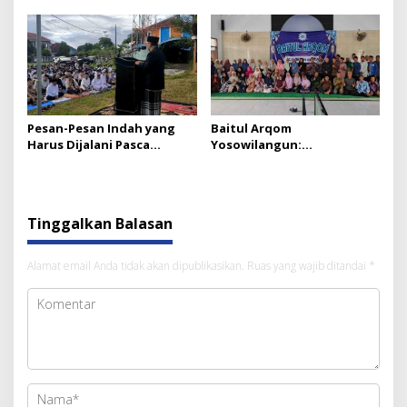
Mengalir dari Pimpinan
Ranting hingga Pusat
Pesan-Pesan Indah yang
Baitul Arqom
Harus Dijalani Pasca
Yosowilangun:
Ramadan
Menumbuhkan dan
Menjaga Komitmen
Berorganisasi
Tinggalkan Balasan
Alamat email Anda tidak akan dipublikasikan.
Ruas yang wajib ditandai
*