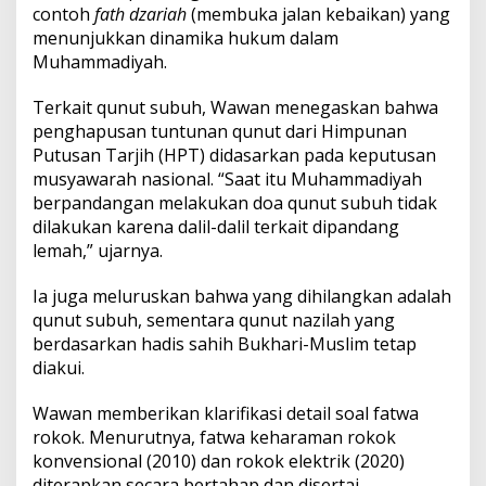
contoh
fath dzariah
(membuka jalan kebaikan) yang
a
R
menunjukkan dinamika hukum dalam
o
Muhammadiyah.
k
o
Terkait qunut subuh, Wawan menegaskan bahwa
k
penghapusan tuntunan qunut dari Himpunan
Putusan Tarjih (HPT) didasarkan pada keputusan
musyawarah nasional. “Saat itu Muhammadiyah
berpandangan melakukan doa qunut subuh tidak
dilakukan karena dalil-dalil terkait dipandang
lemah,” ujarnya.
Ia juga meluruskan bahwa yang dihilangkan adalah
qunut subuh, sementara qunut nazilah yang
berdasarkan hadis sahih Bukhari-Muslim tetap
diakui.
Wawan memberikan klarifikasi detail soal fatwa
rokok. Menurutnya, fatwa keharaman rokok
konvensional (2010) dan rokok elektrik (2020)
diterapkan secara bertahap dan disertai