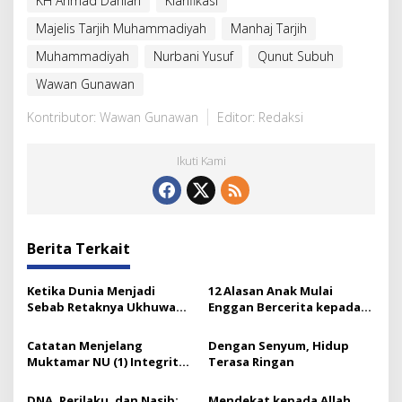
KH Ahmad Dahlan
Klarifikasi
Majelis Tarjih Muhammadiyah
Manhaj Tarjih
Muhammadiyah
Nurbani Yusuf
Qunut Subuh
Wawan Gunawan
Kontributor: Wawan Gunawan
Editor: Redaksi
Ikuti Kami
Berita Terkait
Ketika Dunia Menjadi
12 Alasan Anak Mulai
Sebab Retaknya Ukhuwah
Enggan Bercerita kepada
Islamiyah
Orang Tuanya
Catatan Menjelang
Dengan Senyum, Hidup
Muktamar NU (1) Integritas
Terasa Ringan
Prof Nuh dan Langkah Gus
Ipul
DNA, Perilaku, dan Nasib:
Mendekat kepada Allah,