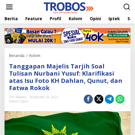
L
e
w
Berita
Feature
Profil
Kolom
Opini
Iptek
Sej
a
t
i
k
e
k
o
Beranda
/
Kolom
T
n
a
t
Tanggapan Majelis Tarjih Soal
n
e
g
Tulisan Nurbani Yusuf: Klarifikasi
n
g
atas Isu Foto KH Dahlan, Qunut, dan
a
Fatwa Rokok
p
a
Tim Redaksi
November 29, 2025
n
Kolom
,
Opini
M
a
j
e
l
i