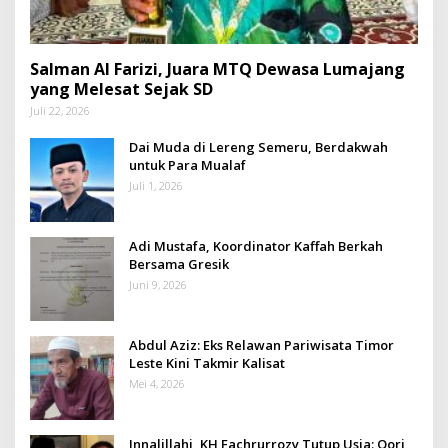
Salman Al Farizi, Juara MTQ Dewasa Lumajang
yang Melesat Sejak SD
Juli 22, 2026
Dai Muda di Lereng Semeru, Berdakwah
untuk Para Mualaf
Juli 1, 2026
Adi Mustafa, Koordinator Kaffah Berkah
Bersama Gresik
Juni 9, 2026
Abdul Aziz: Eks Relawan Pariwisata Timor
Leste Kini Takmir Kalisat
Mei 4, 2026
Innalillahi, KH Fachrurrozy Tutup Usia: Qori