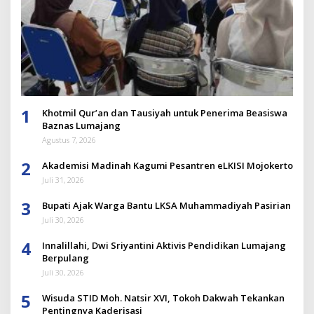
1
Khotmil Qur’an dan Tausiyah untuk Penerima Beasiswa
Baznas Lumajang
Agustus 7, 2026
2
Akademisi Madinah Kagumi Pesantren eLKISI Mojokerto
Juli 31, 2026
3
Bupati Ajak Warga Bantu LKSA Muhammadiyah Pasirian
Juli 30, 2026
4
Innalillahi, Dwi Sriyantini Aktivis Pendidikan Lumajang
Berpulang
Juli 30, 2026
5
Wisuda STID Moh. Natsir XVI, Tokoh Dakwah Tekankan
Pentingnya Kaderisasi