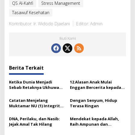
QS Al-Kahfi
Stress Management
Tasawuf Kesehatan
Kontributor: Ir. Widodo Djaelani
Editor: Admin
Ikuti Kami
Berita Terkait
Ketika Dunia Menjadi
12 Alasan Anak Mulai
Sebab Retaknya Ukhuwah
Enggan Bercerita kepada
Islamiyah
Orang Tuanya
Catatan Menjelang
Dengan Senyum, Hidup
Muktamar NU (1) Integritas
Terasa Ringan
Prof Nuh dan Langkah Gus
Ipul
DNA, Perilaku, dan Nasib:
Mendekat kepada Allah,
Jejak Amal Tak Hilang
Raih Ampunan dan
Ketenangan