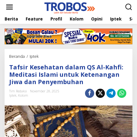
L
e
w
Berita
Feature
Profil
Kolom
Opini
Iptek
Sej
a
t
i
k
e
k
o
Beranda
/
Iptek
T
n
a
t
Tafsir Kesehatan dalam QS Al-Kahfi:
f
e
s
Meditasi Islami untuk Ketenangan
n
i
Jiwa dan Penyembuhan
r
K
Tim Redaksi
November 28, 2025
e
Iptek
,
Kolom
s
e
h
a
t
a
n