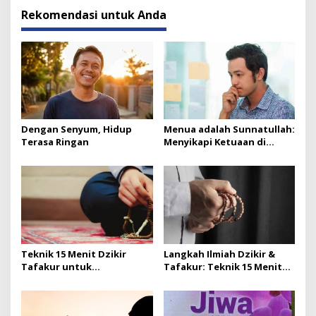
Rekomendasi untuk Anda
Dengan Senyum, Hidup
Menua adalah Sunnatullah:
Terasa Ringan
Menyikapi Ketuaan di
Tengah Klaim Medis &
Spiritual Instan
Teknik 15 Menit Dzikir
Langkah Ilmiah Dzikir &
Tafakur untuk
Tafakur: Teknik 15 Menit
Seimbangkan Hormon &
untuk Seimbangkan
Perlambat Penuaan Sel
Hormon dan Perlambat
(Bagian 2 – Habis)
Penuaan Sel