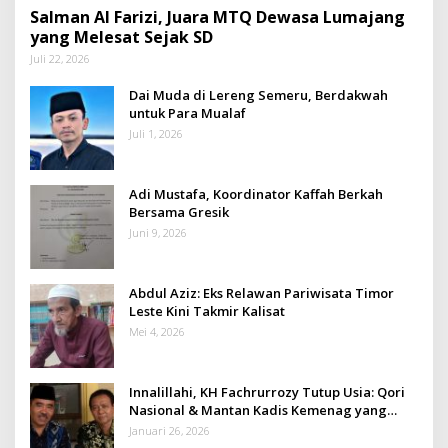
Salman Al Farizi, Juara MTQ Dewasa Lumajang
yang Melesat Sejak SD
Juli 22, 2026
Dai Muda di Lereng Semeru, Berdakwah
untuk Para Mualaf
Juli 1, 2026
Adi Mustafa, Koordinator Kaffah Berkah
Bersama Gresik
Juni 9, 2026
Abdul Aziz: Eks Relawan Pariwisata Timor
Leste Kini Takmir Kalisat
Mei 4, 2026
Innalillahi, KH Fachrurrozy Tutup Usia: Qori
Nasional & Mantan Kadis Kemenag yang
Penuh Teladan
Januari 26, 2026