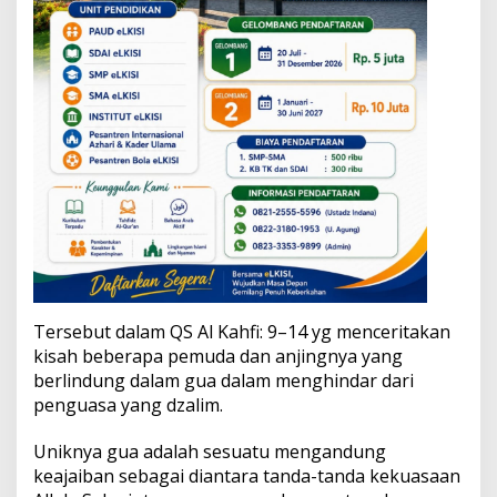
a
n
P
e
n
y
e
m
b
u
h
a
n
Tersebut dalam QS Al Kahfi: 9–14 yg menceritakan
kisah beberapa pemuda dan anjingnya yang
berlindung dalam gua dalam menghindar dari
penguasa yang dzalim.
Uniknya gua adalah sesuatu mengandung
keajaiban sebagai diantara tanda-tanda kekuasaan