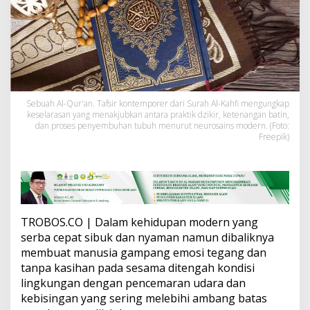
d
a
l
a
m
Q
S
A
l
Sebuah Al-Qur'an. Tafsir kontemporer dari Surah Al-Kahfi mengungkap
keselarasan yang menakjubkan antara praktik dzikir, ketenangan batin,
-
dan proses penyembuhan tubuh menurut neurosains modern. (Foto:
K
Freepik)
a
h
f
i
:
M
e
TROBOS.CO | Dalam kehidupan modern yang
d
serba cepat sibuk dan nyaman namun dibaliknya
i
membuat manusia gampang emosi tegang dan
t
a
tanpa kasihan pada sesama ditengah kondisi
s
lingkungan dengan pencemaran udara dan
i
kebisingan yang sering melebihi ambang batas
I