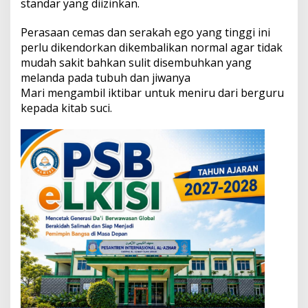
standar yang diizinkan.
s
l
a
Perasaan cemas dan serakah ego yang tinggi ini
m
perlu dikendorkan dikembalikan normal agar tidak
i
mudah sakit bahkan sulit disembuhkan yang
u
melanda pada tubuh dan jiwanya
n
Mari mengambil iktibar untuk meniru dari berguru
t
u
kepada kitab suci.
k
K
e
t
e
n
a
n
g
a
n
J
i
w
a
d