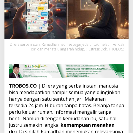
i
s
K
e
n
d
a
l
i
Di era serba instan, Ramadhan hadir sebagai jeda untuk melatih kendali
diri dan menata ulang arah hidup. (Ilustrasi: Dok. TROBOS)
D
i
r
i
:
M
e
TROBOS.CO
| Di era yang serba instan, manusia
n
bisa mendapatkan hampir semua yang diinginkan
g
a
hanya dengan satu sentuhan jari. Makanan
p
tersedia 24 jam. Hiburan tanpa batas. Belanja tanpa
a
perlu keluar rumah. Informasi mengalir tanpa
D
henti. Namun di tengah kemudahan itu, satu hal
u
justru semakin langka:
kemampuan menahan
n
i
diri
. Di sinilah Ramadhan menemukan relevansinya.