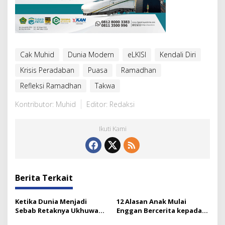
Cak Muhid
Dunia Modern
eLKISI
Kendali Diri
Krisis Peradaban
Puasa
Ramadhan
Refleksi Ramadhan
Takwa
Kontributor: Muhid
Editor: Redaksi
Ikuti Kami
Berita Terkait
Ketika Dunia Menjadi
12 Alasan Anak Mulai
Sebab Retaknya Ukhuwah
Enggan Bercerita kepada
Islamiyah
Orang Tuanya