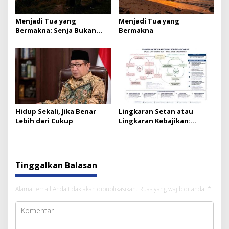
Menjadi Tua yang
Menjadi Tua yang
Bermakna: Senja Bukan
Bermakna
Akhir Cahaya
Hidup Sekali, Jika Benar
Lingkaran Setan atau
Lebih dari Cukup
Lingkaran Kebajikan:
Bangsa Kita Pilih yang
Mana?
Tinggalkan Balasan
Alamat email Anda tidak akan dipublikasikan.
Ruas yang wajib ditandai
*