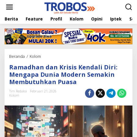
L
e
w
Berita
Feature
Profil
Kolom
Opini
Iptek
Sej
a
t
i
k
e
k
o
Beranda
/
Kolom
R
n
a
t
Ramadhan dan Krisis Kendali Diri:
m
e
a
Mengapa Dunia Modern Semakin
n
d
Membutuhkan Puasa
h
a
Tim Redaksi
Februari 21, 2026
n
Kolom
d
a
n
K
r
i
s