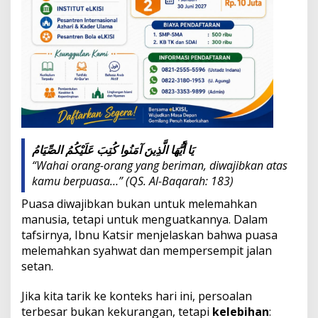
P
u
a
s
a
يَا أَيُّهَا الَّذِينَ آمَنُوا كُتِبَ عَلَيْكُمُ الصِّيَامُ
“Wahai orang-orang yang beriman, diwajibkan atas
kamu berpuasa…”
(QS. Al-Baqarah: 183)
Puasa diwajibkan bukan untuk melemahkan
manusia, tetapi untuk menguatkannya. Dalam
tafsirnya, Ibnu Katsir menjelaskan bahwa puasa
melemahkan syahwat dan mempersempit jalan
setan.
Jika kita tarik ke konteks hari ini, persoalan
terbesar bukan kekurangan, tetapi
kelebihan
: