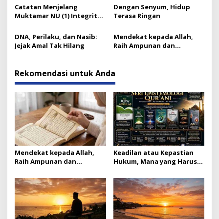
Catatan Menjelang
Dengan Senyum, Hidup
Muktamar NU (1) Integritas
Terasa Ringan
Prof Nuh dan Langkah Gus
Ipul
DNA, Perilaku, dan Nasib:
Mendekat kepada Allah,
Jejak Amal Tak Hilang
Raih Ampunan dan
Ketenangan
Rekomendasi untuk Anda
Mendekat kepada Allah,
Keadilan atau Kepastian
Raih Ampunan dan
Hukum, Mana yang Harus
Ketenangan
Didahulukan?