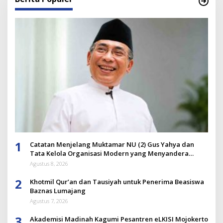
1
Catatan Menjelang Muktamar NU (2) Gus Yahya dan
Tata Kelola Organisasi Modern yang Menyandera
Dirinya
Agustus 8, 2026
2
Khotmil Qur’an dan Tausiyah untuk Penerima Beasiswa
Baznas Lumajang
Agustus 7, 2026
3
Akademisi Madinah Kagumi Pesantren eLKISI Mojokerto