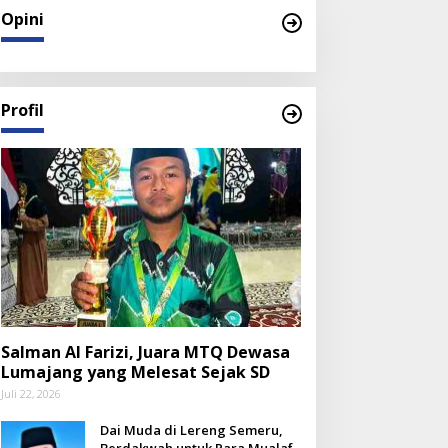
Opini
Profil
Salman Al Farizi, Juara MTQ Dewasa
Lumajang yang Melesat Sejak SD
Juli 22, 2026
Dai Muda di Lereng Semeru,
Berdakwah untuk Para Mualaf