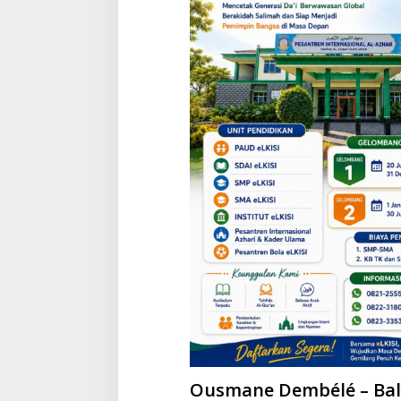
Ousmane Dembélé – Ball