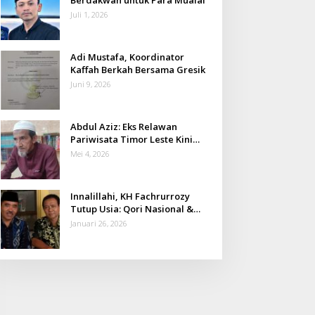
Juli 1, 2026
Adi Mustafa, Koordinator
Kaffah Berkah Bersama Gresik
Juni 9, 2026
Abdul Aziz: Eks Relawan
Pariwisata Timor Leste Kini
Takmir Kalisat
Mei 4, 2026
Innalillahi, KH Fachrurrozy
Tutup Usia: Qori Nasional &
Mantan Kadis Kemenag yang
Januari 26, 2026
Penuh Teladan