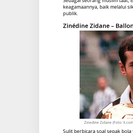
Sebagai seorang muslim taat,
keagamaannya, baik melalui si
publik.
Zinédine Zidane – Ballo
Zinedine Zidane (Foto: X.com 
Sulit berbicara soal sepak bol