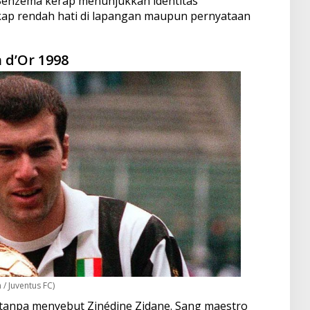
 Benzema kerap menunjukkan identitas
kap rendah hati di lapangan maupun pernyataan
n d’Or 1998
/ Juventus FC)
a tanpa menyebut Zinédine Zidane. Sang maestro