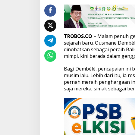
k
i
r
S
e
j
TROBOS.CO
– Malam penuh gem
a
sejarah baru. Ousmane Dembélé,
r
a
dinobatkan sebagai peraih Ballo
h
mimpi, kini berada dalam gen
B
a
Bagi Dembélé, pencapaian ini 
l
musim lalu. Lebih dari itu, ia 
l
o
pernah meraih penghargaan indi
n
saja mereka, simak sebagai ber
d
’
O
r