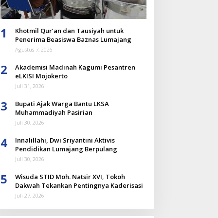
1
Khotmil Qur’an dan Tausiyah untuk
Penerima Beasiswa Baznas Lumajang
Agustus 7, 2026
2
Akademisi Madinah Kagumi Pesantren
eLKISI Mojokerto
Juli 31, 2026
3
Bupati Ajak Warga Bantu LKSA
Muhammadiyah Pasirian
Juli 30, 2026
4
Innalillahi, Dwi Sriyantini Aktivis
Pendidikan Lumajang Berpulang
Juli 30, 2026
5
Wisuda STID Moh. Natsir XVI, Tokoh
Dakwah Tekankan Pentingnya Kaderisasi
Juli 27, 2026