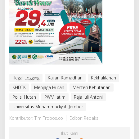
Illegal Logging
Kajian Ramadhan
Kekhalifahan
KHDTK
Menjaga Hutan
Menteri Kehutanan
Polisi Hutan
PWM Jatim
Raja Juli Antoni
Universitas Muhammadiyah Jember
Kontributor: Tim Trobos.co
Editor: Redaksi
Ikuti Kami