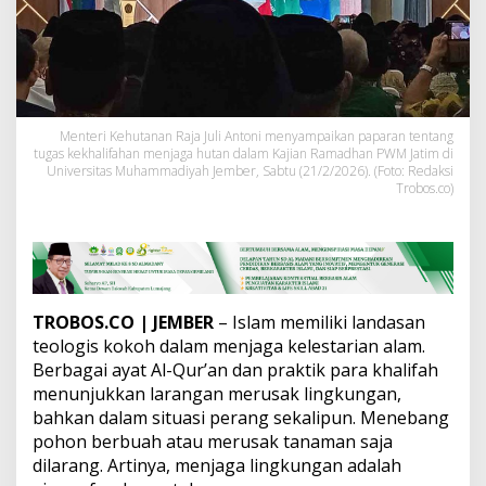
g
a
s
d
a
n
T
Menteri Kehutanan Raja Juli Antoni menyampaikan paparan tentang
a
tugas kekhalifahan menjaga hutan dalam Kajian Ramadhan PWM Jatim di
n
Universitas Muhammadiyah Jember, Sabtu (21/2/2026). (Foto: Redaksi
g
Trobos.co)
g
u
n
g
j
a
w
TROBOS.CO
| JEMBER
– Islam memiliki landasan
a
teologis kokoh dalam menjaga kelestarian alam.
b
Berbagai ayat Al-Qur’an dan praktik para khalifah
K
menunjukkan larangan merusak lingkungan,
e
bahkan dalam situasi perang sekalipun. Menebang
k
h
pohon berbuah atau merusak tanaman saja
a
dilarang. Artinya, menjaga lingkungan adalah
l