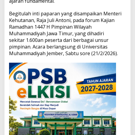
ajaran fundamental.
i
f
Begitulah inti paparan yang disampaikan Menteri
a
h
Kehutanan, Raja Juli Antoni, pada forum Kajian
a
Ramadhan 1447 H Pimpinan Wilayah
n
Muhammadiyah Jawa Timur, yang dihadiri
sekitar 1.600an peserta dari berbagai unsur
pimpinan. Acara berlangsung di Universitas
Muhammadiyah Jember, Sabtu sore (21/2/2026).