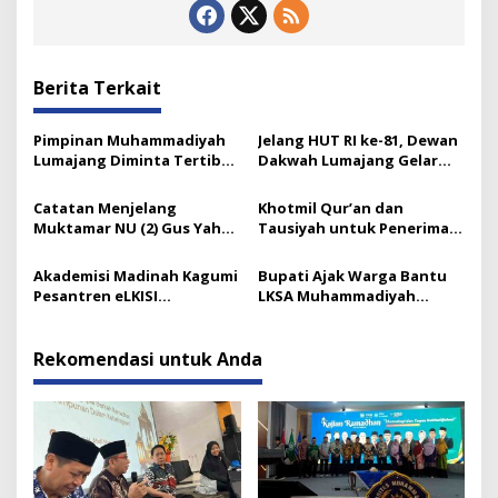
Berita Terkait
Pimpinan Muhammadiyah
Jelang HUT RI ke-81, Dewan
Lumajang Diminta Tertib
Dakwah Lumajang Gelar
Berorganisasi
Renungan Kebangsaan
Catatan Menjelang
Khotmil Qur’an dan
Muktamar NU (2) Gus Yahya
Tausiyah untuk Penerima
dan Tata Kelola Organisasi
Beasiswa Baznas Lumajang
Modern yang Menyandera
Akademisi Madinah Kagumi
Bupati Ajak Warga Bantu
Dirinya
Pesantren eLKISI
LKSA Muhammadiyah
Mojokerto
Pasirian
Rekomendasi untuk Anda