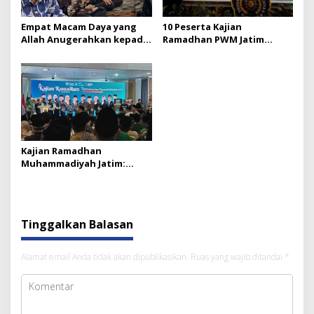
Empat Macam Daya yang
10 Peserta Kajian
Allah Anugerahkan kepada
Ramadhan PWM Jatim
Kita
Mendapat Hadiah Umroh
Kajian Ramadhan
Muhammadiyah Jatim:
Ekoteologi dan Ikhtiar
Membangun Tanpa
Merusak
Tinggalkan Balasan
Alamat email Anda tidak akan dipublikasikan.
Ruas yang wajib ditandai
*