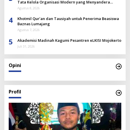
Tata Kelola Organisasi Modern yang Menyandera
Dirinya
Agustus 8, 2026
4
Khotmil Qur’an dan Tausiyah untuk Penerima Beasiswa
Baznas Lumajang
Agustus 7, 2026
5
Akademisi Madinah Kagumi Pesantren eLKISI Mojokerto
Juli 31, 2026
Opini
Profil