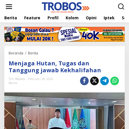
L
e
w
Berita
Feature
Profil
Kolom
Opini
Iptek
Sej
a
t
i
k
e
k
o
Beranda
/
Berita
M
n
e
t
Menjaga Hutan, Tugas dan
n
e
j
Tanggung jawab Kekhalifahan
n
a
g
Tim Redaksi
Februari 28, 2026
Berita
a
H
u
t
a
n
,
T
u