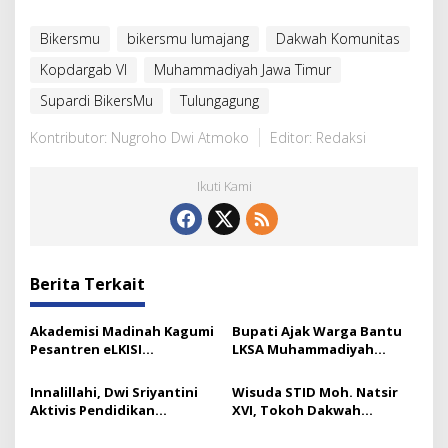
Bikersmu
bikersmu lumajang
Dakwah Komunitas
Kopdargab VI
Muhammadiyah Jawa Timur
Supardi BikersMu
Tulungagung
Kontributor: Nugroho Dwi Atmoko
Editor: Redaksi
Ikuti Kami
Berita Terkait
Akademisi Madinah Kagumi
Bupati Ajak Warga Bantu
Pesantren eLKISI
LKSA Muhammadiyah
Mojokerto
Pasirian
Innalillahi, Dwi Sriyantini
Wisuda STID Moh. Natsir
Aktivis Pendidikan
XVI, Tokoh Dakwah
Lumajang Berpulang
Tekankan Pentingnya
Kaderisasi