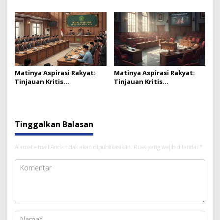
Persyarikatan
Tersentuh Hidayah
Muhammadiyah
Matinya Aspirasi Rakyat:
Matinya Aspirasi Rakyat:
Tinjauan Kritis
Tinjauan Kritis
Penghapusan Pokir Dewan
Penghapusan Pokir Dewan
yang Kalah Pasca-Pemilu
yang Kalah Pasca-Pemilu
2024 (2-Habis)
2024 (Bagian 1)
Tinggalkan Balasan
Alamat email Anda tidak akan dipublikasikan.
Ruas yang wajib ditandai
*