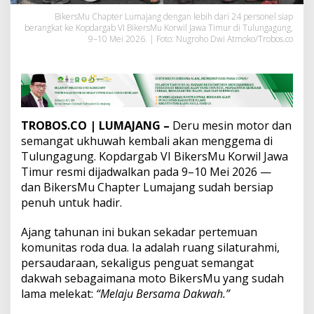
m
BikersMu Chapter Lumajang dengan lebih dari 24 personel siap
a
berangkat ke Kopdargab VI BikersMu Korwil Jawa Timur di Tulungagung,
j
9–10 Mei 2026. | Foto: Nugroho Dwi Atmoko/Trobos.co
a
n
g
K
i
r
i
TROBOS.CO | LUMAJANG –
Deru mesin motor dan
m
semangat ukhuwah kembali akan menggema di
2
Tulungagung. Kopdargab VI BikersMu Korwil Jawa
4
P
Timur resmi dijadwalkan pada 9–10 Mei 2026 —
e
dan BikersMu Chapter Lumajang sudah bersiap
r
penuh untuk hadir.
s
o
Ajang tahunan ini bukan sekadar pertemuan
n
e
komunitas roda dua. Ia adalah ruang silaturahmi,
l
persaudaraan, sekaligus penguat semangat
dakwah sebagaimana moto BikersMu yang sudah
lama melekat:
“Melaju Bersama Dakwah.”