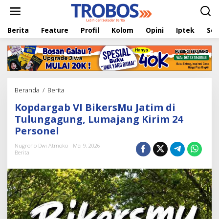
L
e
w
Berita
Feature
Profil
Kolom
Opini
Iptek
Sej
a
t
i
k
e
k
o
Beranda
/
Berita
K
n
o
t
Kopdargab VI BikersMu Jatim di
p
e
d
Tulungagung, Lumajang Kirim 24
n
a
Personel
r
g
Nugroho Dwi Atmoko
Mei 9, 2026
a
Berita
b
V
I
B
i
k
e