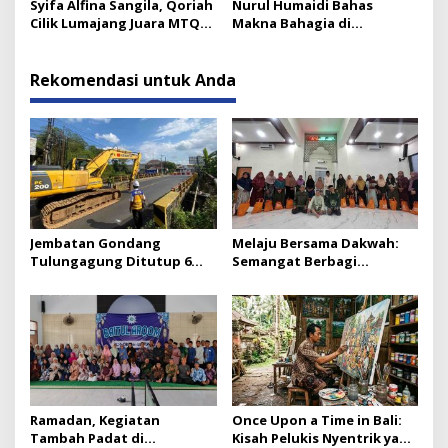
Syifa Alfina Sangila, Qoriah
Nurul Humaidi Bahas
Cilik Lumajang Juara MTQ
Makna Bahagia di
Golongan Anak
Pengajian Ahad Pagi
Yosowilangun
Rekomendasi untuk Anda
Jembatan Gondang
Melaju Bersama Dakwah:
Tulungagung Ditutup 6
Semangat Berbagi
Bulan, Ini Jalur
Bikersmu Lumajang
Alternatifnya
Ramadan, Kegiatan
Once Upon a Time in Bali:
Tambah Padat di
Kisah Pelukis Nyentrik yang