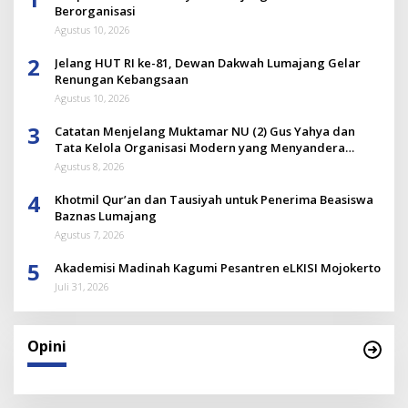
Berorganisasi
Agustus 10, 2026
2
Jelang HUT RI ke-81, Dewan Dakwah Lumajang Gelar
Renungan Kebangsaan
Agustus 10, 2026
3
Catatan Menjelang Muktamar NU (2) Gus Yahya dan
Tata Kelola Organisasi Modern yang Menyandera
Dirinya
Agustus 8, 2026
4
Khotmil Qur’an dan Tausiyah untuk Penerima Beasiswa
Baznas Lumajang
Agustus 7, 2026
5
Akademisi Madinah Kagumi Pesantren eLKISI Mojokerto
Juli 31, 2026
Opini