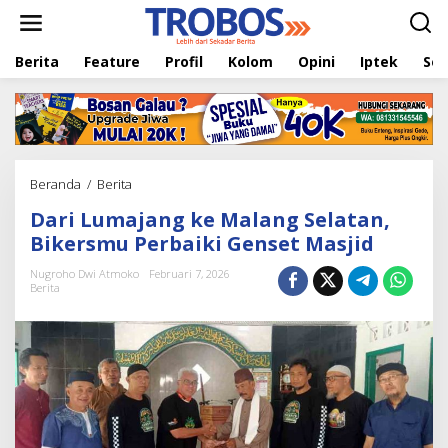
L
e
w
Berita
Feature
Profil
Kolom
Opini
Iptek
Sej
a
t
i
k
e
k
o
Beranda
/
Berita
D
n
a
t
Dari Lumajang ke Malang Selatan,
r
e
i
Bikersmu Perbaiki Genset Masjid
n
L
u
Nugroho Dwi Atmoko
Februari 7, 2026
Berita
m
a
j
a
n
g
k
e
M