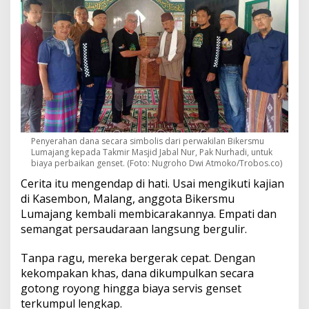
Penyerahan dana secara simbolis dari perwakilan Bikersmu
Lumajang kepada Takmir Masjid Jabal Nur, Pak Nurhadi, untuk
biaya perbaikan genset. (Foto: Nugroho Dwi Atmoko/Trobos.co)
Cerita itu mengendap di hati. Usai mengikuti kajian
di Kasembon, Malang, anggota Bikersmu
Lumajang kembali membicarakannya. Empati dan
semangat persaudaraan langsung bergulir.
Tanpa ragu, mereka bergerak cepat. Dengan
kekompakan khas, dana dikumpulkan secara
gotong royong hingga biaya servis genset
terkumpul lengkap.