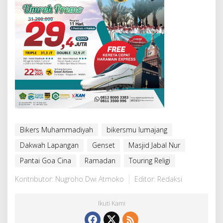
Bikers Muhammadiyah
bikersmu lumajang
Dakwah Lapangan
Genset
Masjid Jabal Nur
Pantai Goa Cina
Ramadan
Touring Religi
Kontributor: Nugroho Dwi Atmoko
Editor: Redaksi
Ikuti Kami