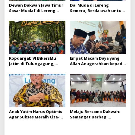
Dewan Dakwah Jawa Timur
Dai Muda di Lereng
Sasar Mualaf di Lereng
Semeru, Berdakwah untuk
Semeru 2.889 Mdpl dalam
Para Mualaf
Baksos Muharram
Kopdargab VI BikersMu
Empat Macam Daya yang
Jatim di Tulungagung,
Allah Anugerahkan kepada
Lumajang Kirim 24 Personel
Kita
Anak Yatim Harus Optimis
Melaju Bersama Dakwah:
Agar Sukses Meraih Cita-
Semangat Berbagi
cita
Bikersmu Lumajang