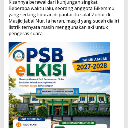
Kisahnya berawal dari kunjungan singkat.
a
i
Beberapa waktu lalu, seorang anggota Bikersmu
k
yang sedang liburan di pantai itu salat Zuhur di
i
Masjid Jabal Nur. Ia heran, masjid yang sudah dialiri
G
listrik ternyata masih menggunakan aki untuk
e
pengeras suara.
n
s
e
t
M
a
s
j
i
d