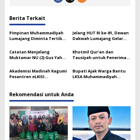
Berita Terkait
Pimpinan Muhammadiyah
Jelang HUT RI ke-81, Dewan
Lumajang Diminta Tertib
Dakwah Lumajang Gelar
Berorganisasi
Renungan Kebangsaan
Catatan Menjelang
Khotmil Qur’an dan
Muktamar NU (2) Gus Yahya
Tausiyah untuk Penerima
dan Tata Kelola Organisasi
Beasiswa Baznas Lumajang
Modern yang Menyandera
Akademisi Madinah Kagumi
Bupati Ajak Warga Bantu
Dirinya
Pesantren eLKISI
LKSA Muhammadiyah
Mojokerto
Pasirian
Rekomendasi untuk Anda