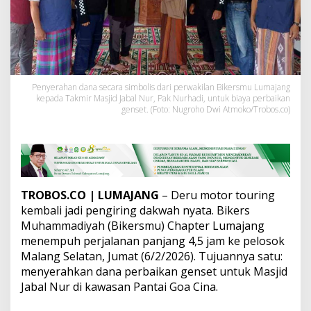
a
l
a
n
g
S
e
Penyerahan dana secara simbolis dari perwakilan Bikersmu Lumajang
l
kepada Takmir Masjid Jabal Nur, Pak Nurhadi, untuk biaya perbaikan
a
genset. (Foto: Nugroho Dwi Atmoko/Trobos.co)
t
a
n
,
B
i
k
TROBOS.CO
| LUMAJANG
– Deru motor touring
e
kembali jadi pengiring dakwah nyata. Bikers
r
Muhammadiyah (Bikersmu) Chapter Lumajang
s
menempuh perjalanan panjang 4,5 jam ke pelosok
m
u
Malang Selatan, Jumat (6/2/2026). Tujuannya satu:
P
menyerahkan dana perbaikan genset untuk Masjid
e
Jabal Nur di kawasan Pantai Goa Cina.
r
b