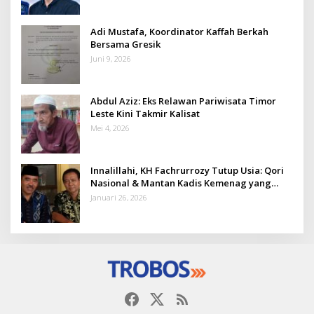
Adi Mustafa, Koordinator Kaffah Berkah
Bersama Gresik
Juni 9, 2026
Abdul Aziz: Eks Relawan Pariwisata Timor
Leste Kini Takmir Kalisat
Mei 4, 2026
Innalillahi, KH Fachrurrozy Tutup Usia: Qori
Nasional & Mantan Kadis Kemenag yang
Penuh Teladan
Januari 26, 2026