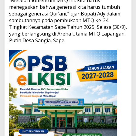
“Melalui momentum MTQ ini, kita harus
i
menegaskan bahwa generasi kita harus tumbuh
Q
sebagai generasi Qur’ani,” ujar Bupati Ady dalam
u
r
sambutannya pada pembukaan MTQ Ke-34
’
Tingkat Kecamatan Sape Tahun 2025, Selasa (30/9),
a
yang berlangsung di Arena Utama MTQ Lapangan
n
Putih Desa Sangia, Sape.
i