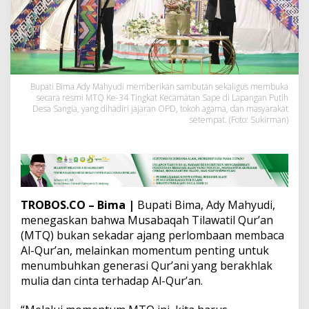
o
m
e
n
t
u
m
Bupati Bima Ady Mahyudi memberikan sambutan sekaligus membuka
M
secara resmi MTQ Ke-34 Tingkat Kecamatan Sape di Lapangan Putih
e
Desa Sangia, yang dihadiri jajaran OPD, tokoh agama, dan masyarakat
n
setempat. (Foto: Sukirman)
u
m
b
u
h
k
a
TROBOS.CO – Bima |
Bupati Bima, Ady Mahyudi,
n
menegaskan bahwa Musabaqah Tilawatil Qur’an
G
(MTQ) bukan sekadar ajang perlombaan membaca
e
Al-Qur’an, melainkan momentum penting untuk
n
menumbuhkan generasi Qur’ani yang berakhlak
e
r
mulia dan cinta terhadap Al-Qur’an.
a
s