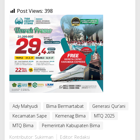
Post Views:
398
Ady Mahyudi
Bima Bermartabat
Generasi Qur’ani
Kecamatan Sape
Kemenag Bima
MTQ 2025
MTQ Bima
Pemerintah Kabupaten Bima
Kontributor: Sukirman
Editor: Redaksi