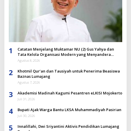
1
Catatan Menjelang Muktamar NU (2) Gus Yahya dan
Tata Kelola Organisasi Modern yang Menyandera
Dirinya
Agustus 8, 2026
2
Khotmil Qur’an dan Tausiyah untuk Penerima Beasiswa
Baznas Lumajang
Agustus 7, 2026
3
Akademisi Madinah Kagumi Pesantren eLKISI Mojokerto
Juli 31, 2026
4
Bupati Ajak Warga Bantu LKSA Muhammadiyah Pasirian
Juli 30, 2026
5
Innalillahi, Dwi Sriyantini Aktivis Pendidikan Lumajang