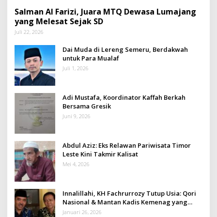
Salman Al Farizi, Juara MTQ Dewasa Lumajang
yang Melesat Sejak SD
Juli 22, 2026
Dai Muda di Lereng Semeru, Berdakwah
untuk Para Mualaf
Juli 1, 2026
Adi Mustafa, Koordinator Kaffah Berkah
Bersama Gresik
Juni 9, 2026
Abdul Aziz: Eks Relawan Pariwisata Timor
Leste Kini Takmir Kalisat
Mei 4, 2026
Innalillahi, KH Fachrurrozy Tutup Usia: Qori
Nasional & Mantan Kadis Kemenag yang
Penuh Teladan
Januari 26, 2026