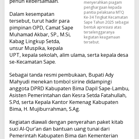
penuh kebersamaan.
menyerahkan piagam
penghargaan kepada
panitia pelaksana MTQ
Dalam kesempatan
Ke-34 Tingkat Kecamatan
tersebut, turut hadir para
Sape Tahun 2025 sebagai
pimpinan OPD, Camat Sape
bentuk apresiasi atas
terselenggaranya
Muhamad Akbar, SP., M.Si,
kegiatan keagamaan
Kabag Lingkup Setda,
tersebut.
unsur Muspika, kepala
UPT, kepala sekolah, alim ulama, serta kepala desa
se-Kecamatan Sape.
Sebagai tanda resmi pembukaan, Bupati Ady
Mahyudi menekan tombol sirine didampingi
anggota DPRD Kabupaten Bima Dapil Sape-Lambu,
Asisten Pemerintahan dan Kesra Setda Fatahullah,
S.Pd, serta Kepala Kantor Kemenag Kabupaten
Bima, H. Mujiburrahman, S.Ag.
Kegiatan diawali dengan penyerahan paket kitab
suci Al-Qur’an dan bantuan uang tunai dari
Pemerintah Kabupaten Bima dan Kementerian