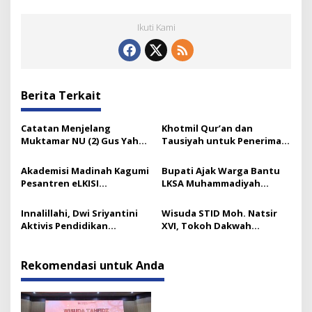
Ikuti Kami
Berita Terkait
Catatan Menjelang
Khotmil Qur’an dan
Muktamar NU (2) Gus Yahya
Tausiyah untuk Penerima
dan Tata Kelola Organisasi
Beasiswa Baznas Lumajang
Modern yang Menyandera
Akademisi Madinah Kagumi
Bupati Ajak Warga Bantu
Dirinya
Pesantren eLKISI
LKSA Muhammadiyah
Mojokerto
Pasirian
Innalillahi, Dwi Sriyantini
Wisuda STID Moh. Natsir
Aktivis Pendidikan
XVI, Tokoh Dakwah
Lumajang Berpulang
Tekankan Pentingnya
Kaderisasi
Rekomendasi untuk Anda