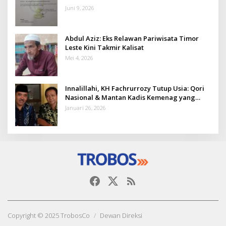
Juni 9, 2026
Abdul Aziz: Eks Relawan Pariwisata Timor
Leste Kini Takmir Kalisat
Mei 4, 2026
Innalillahi, KH Fachrurrozy Tutup Usia: Qori
Nasional & Mantan Kadis Kemenag yang
Penuh Teladan
Januari 26, 2026
Copyright © 2025 TrobosCo
Dewan Direksi