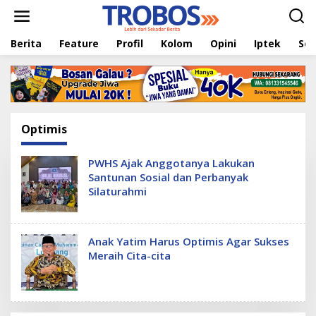
L
e
w
Berita
Feature
Profil
Kolom
Opini
Iptek
Sej
a
t
i
k
e
k
o
Optimis
n
t
e
PWHS Ajak Anggotanya Lakukan
n
Santunan Sosial dan Perbanyak
Silaturahmi
Anak Yatim Harus Optimis Agar Sukses
Meraih Cita-cita