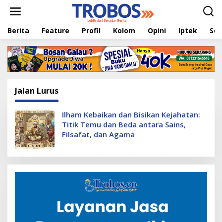
L
e
w
Berita
Feature
Profil
Kolom
Opini
Iptek
Sej
a
t
i
k
e
k
o
Jalan Lurus
n
t
e
Ilham Kebaikan dan Bisikan Kejahatan:
n
Titik Temu dan Beda antara Sains,
Filsafat, dan Agama