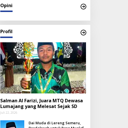
Opini
Profil
Salman Al Farizi, Juara MTQ Dewasa
Lumajang yang Melesat Sejak SD
Juli 22, 2026
Dai Muda di Lereng Semeru,
Berdakwah untuk Para Mualaf