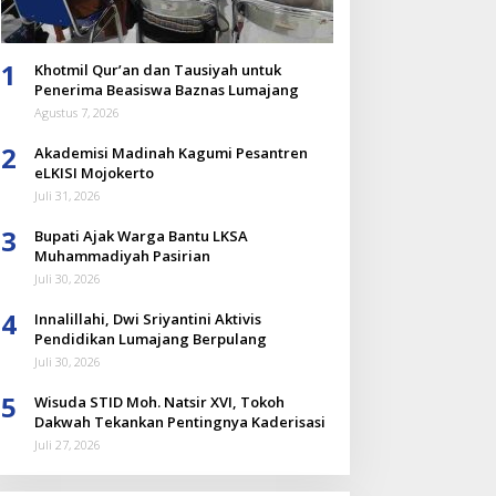
1
Khotmil Qur’an dan Tausiyah untuk
Penerima Beasiswa Baznas Lumajang
Agustus 7, 2026
2
Akademisi Madinah Kagumi Pesantren
eLKISI Mojokerto
Juli 31, 2026
3
Bupati Ajak Warga Bantu LKSA
Muhammadiyah Pasirian
Juli 30, 2026
4
Innalillahi, Dwi Sriyantini Aktivis
Pendidikan Lumajang Berpulang
Juli 30, 2026
5
Wisuda STID Moh. Natsir XVI, Tokoh
Dakwah Tekankan Pentingnya Kaderisasi
Juli 27, 2026