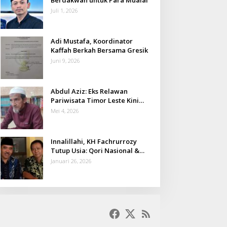
Juli 1, 2026
Adi Mustafa, Koordinator
Kaffah Berkah Bersama Gresik
Juni 9, 2026
Abdul Aziz: Eks Relawan
Pariwisata Timor Leste Kini
Takmir Kalisat
Mei 4, 2026
Innalillahi, KH Fachrurrozy
Tutup Usia: Qori Nasional &
Mantan Kadis Kemenag yang
Januari 26, 2026
Penuh Teladan