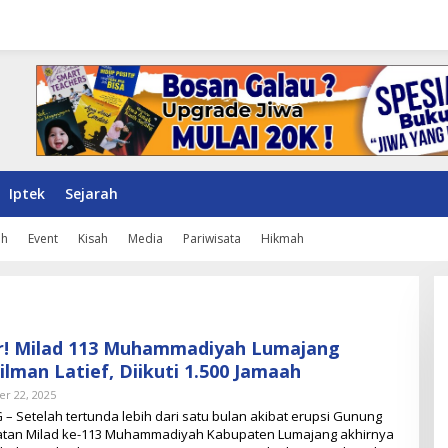
Iptek
Sejarah
ah
Event
Kisah
Media
Pariwisata
Hikmah
ar! Milad 113 Muhammadiyah Lumajang
lman Latief, Diikuti 1.500 Jamaah
r 22, 2025
O
L
 Setelah tertunda lebih dari satu bulan akibat erupsi Gunung
E
atan Milad ke-113 Muhammadiyah Kabupaten Lumajang akhirnya
H