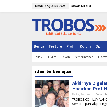
L
Jumat, 7 Agustus 2026
Dewan Direksi
e
w
a
t
i
k
e
k
o
n
Berita
Feature
Profil
Kolom
Opini
t
e
Politik
Hukum
Tokoh
Pemerintahan
Dakw
n
islam berkemajuan
Akhirnya Digel
Hadirkan Prof Hi
Berita
,
Feature
|
Desembe
TROBOS.CO | LUMAJANG –
Semeru, puncak pering