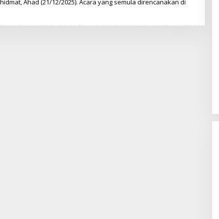
hidmat, Ahad (21/12/2025). Acara yang semula direncanakan di
T
I
M
R
E
D
A
K
S
I