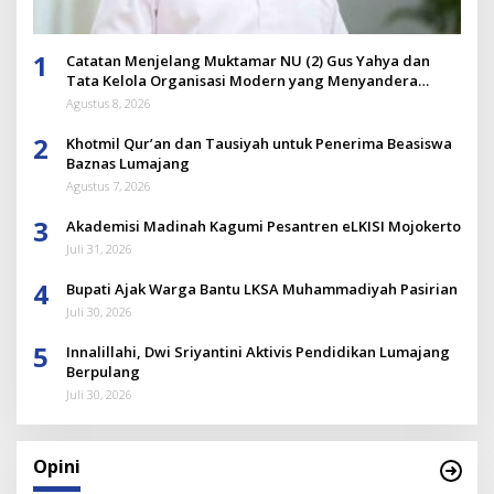
1
Catatan Menjelang Muktamar NU (2) Gus Yahya dan
Tata Kelola Organisasi Modern yang Menyandera
Dirinya
Agustus 8, 2026
2
Khotmil Qur’an dan Tausiyah untuk Penerima Beasiswa
Baznas Lumajang
Agustus 7, 2026
3
Akademisi Madinah Kagumi Pesantren eLKISI Mojokerto
Juli 31, 2026
4
Bupati Ajak Warga Bantu LKSA Muhammadiyah Pasirian
Juli 30, 2026
5
Innalillahi, Dwi Sriyantini Aktivis Pendidikan Lumajang
Berpulang
Juli 30, 2026
Opini