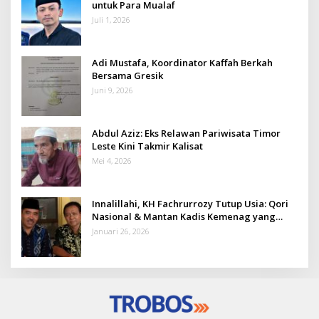
untuk Para Mualaf
Juli 1, 2026
Adi Mustafa, Koordinator Kaffah Berkah
Bersama Gresik
Juni 9, 2026
Abdul Aziz: Eks Relawan Pariwisata Timor
Leste Kini Takmir Kalisat
Mei 4, 2026
Innalillahi, KH Fachrurrozy Tutup Usia: Qori
Nasional & Mantan Kadis Kemenag yang
Penuh Teladan
Januari 26, 2026