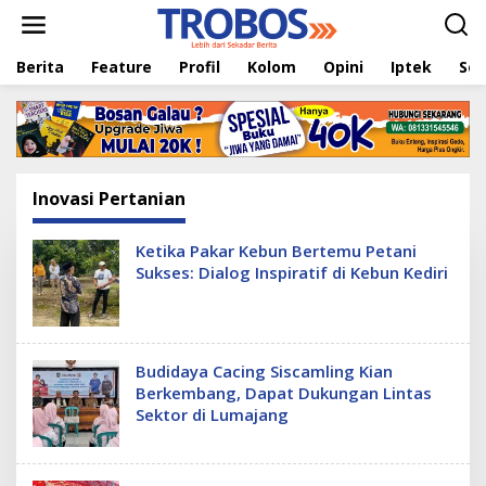
L
e
w
Berita
Feature
Profil
Kolom
Opini
Iptek
Sej
a
t
i
k
e
k
o
Inovasi Pertanian
n
t
e
Ketika Pakar Kebun Bertemu Petani
n
Sukses: Dialog Inspiratif di Kebun Kediri
Budidaya Cacing Siscamling Kian
Berkembang, Dapat Dukungan Lintas
Sektor di Lumajang