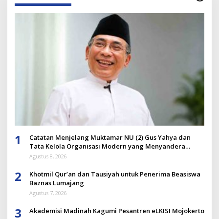
1
Catatan Menjelang Muktamar NU (2) Gus Yahya dan
Tata Kelola Organisasi Modern yang Menyandera
Dirinya
Agustus 8, 2026
2
Khotmil Qur’an dan Tausiyah untuk Penerima Beasiswa
Baznas Lumajang
Agustus 7, 2026
3
Akademisi Madinah Kagumi Pesantren eLKISI Mojokerto