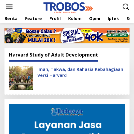
L
e
w
Berita
Feature
Profil
Kolom
Opini
Iptek
Sej
a
t
i
k
e
k
o
Harvard Study of Adult Development
n
t
e
Iman, Takwa, dan Rahasia Kebahagiaan
n
Versi Harvard