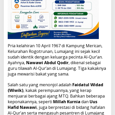
r
g
a
Q
u
r
’
a
n
i
Pria kelahiran 10 April 1967 di Kampung Merican,
Kelurahan Rogotrunan, Lumajang ini sejak kecil
sudah identik dengan keluarga pecinta Al-Qur’an.
Ayahnya,
Nawawi Abdul Qodir
, dikenal sebagai
guru tilawah Al-Qur’an di Lumajang. Tiga kakaknya
juga mewarisi bakat yang sama.
Salah satu yang menonjol adalah
Faidatul Widad
(Wiwik)
, kakak perempuannya, yang kerap
menjuarai berbagai ajang MTQ. Bahkan beberapa
keponakannya, seperti
Millah Kurnia
dan
Uus
Hafid Nawawi
, juga berprestasi di bidang hafalan
Al-Qur’an serta mengasuh pesantren di Lumajang