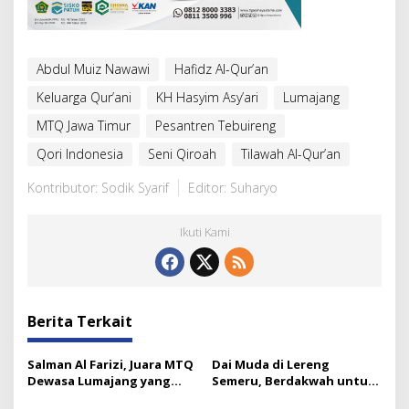
Abdul Muiz Nawawi
Hafidz Al-Qur’an
Keluarga Qur’ani
KH Hasyim Asy’ari
Lumajang
MTQ Jawa Timur
Pesantren Tebuireng
Qori Indonesia
Seni Qiroah
Tilawah Al-Qur’an
Kontributor: Sodik Syarif
Editor: Suharyo
Ikuti Kami
Berita Terkait
Salman Al Farizi, Juara MTQ
Dai Muda di Lereng
Dewasa Lumajang yang
Semeru, Berdakwah untuk
Melesat Sejak SD
Para Mualaf