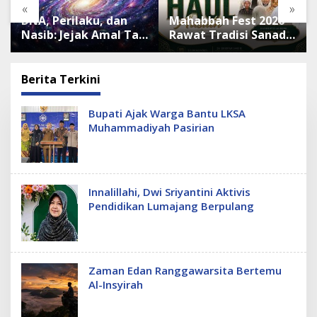
«
»
DNA, Perilaku, dan
Mahabbah Fest 2026
Nasib: Jejak Amal Tak
Rawat Tradisi Sanad
Hilang
Pesantren
Berita Terkini
T
Bupati Ajak Warga Bantu LKSA
R
Muhammadiyah Pasirian
O
B
O
S
.
C
Innalillahi, Dwi Sriyantini Aktivis
O
Pendidikan Lumajang Berpulang
Zaman Edan Ranggawarsita Bertemu
Al-Insyirah