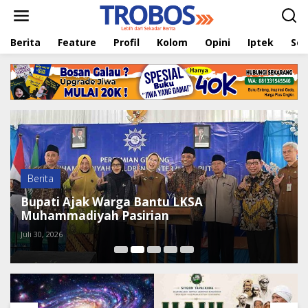
L
e
w
Berita
Feature
Profil
Kolom
Opini
Iptek
Sej
a
t
i
k
e
k
o
n
t
e
n
Berita
Bupati Ajak Warga Bantu LKSA
Muhammadiyah Pasirian
Juli 30, 2026