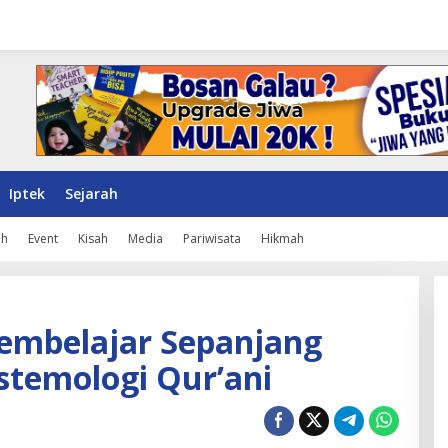
Iptek
Sejarah
ah
Event
Kisah
Media
Pariwisata
Hikmah
embelajar Sepanjang
stemologi Qur’ani