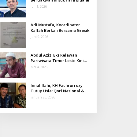
Juli 1, 2026
Adi Mustafa, Koordinator
Kaffah Berkah Bersama Gresik
Juni 9, 2026
Abdul Aziz: Eks Relawan
Pariwisata Timor Leste Kini
Takmir Kalisat
Mei 4, 2026
Innalillahi, KH Fachrurrozy
Tutup Usia: Qori Nasional &
Mantan Kadis Kemenag yang
Januari 26, 2026
Penuh Teladan