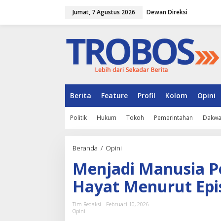
L
Jumat, 7 Agustus 2026
Dewan Direksi
e
w
a
t
i
k
e
k
o
n
Berita
Feature
Profil
Kolom
Opini
t
e
Politik
Hukum
Tokoh
Pemerintahan
Dakw
n
Beranda
/
Opini
M
e
Menjadi Manusia P
n
j
Hayat Menurut Epi
a
d
i
Tim Redaksi
Februari 10, 2026
M
Opini
a