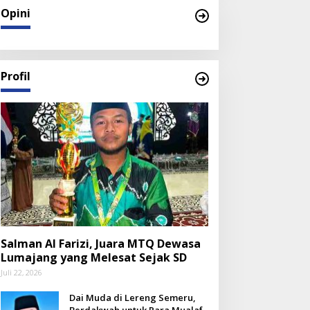
Opini
Profil
Salman Al Farizi, Juara MTQ Dewasa
Lumajang yang Melesat Sejak SD
Juli 22, 2026
Dai Muda di Lereng Semeru,
Berdakwah untuk Para Mualaf