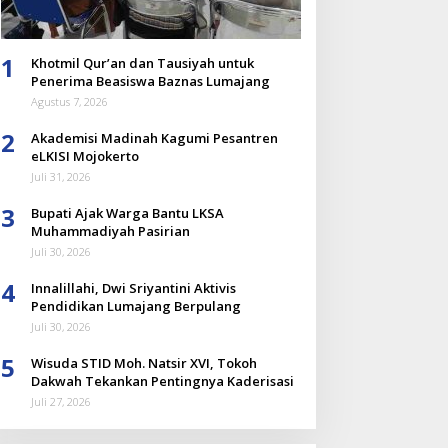
1
Khotmil Qur’an dan Tausiyah untuk
Penerima Beasiswa Baznas Lumajang
Agustus 7, 2026
2
Akademisi Madinah Kagumi Pesantren
eLKISI Mojokerto
Juli 31, 2026
3
Bupati Ajak Warga Bantu LKSA
Muhammadiyah Pasirian
Juli 30, 2026
4
Innalillahi, Dwi Sriyantini Aktivis
Pendidikan Lumajang Berpulang
Juli 30, 2026
5
Wisuda STID Moh. Natsir XVI, Tokoh
Dakwah Tekankan Pentingnya Kaderisasi
Juli 27, 2026