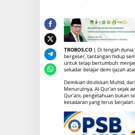
a
y
a
t
M
e
n
u
r
TROBOS.CO
| Di tengah dunia
u
bergeser, tantangan hidup s
t
untuk tetap bertumbuh: menja
E
sekadar belajar demi ijazah atau
p
i
s
Demikian dituliskan Muhid, dari
t
Menurutnya, Al-Qur’an sejak a
e
Qur’ani, pengetahuan bukan ses
m
kesadaran yang terus berjalan
o
l
o
g
i
Q
u