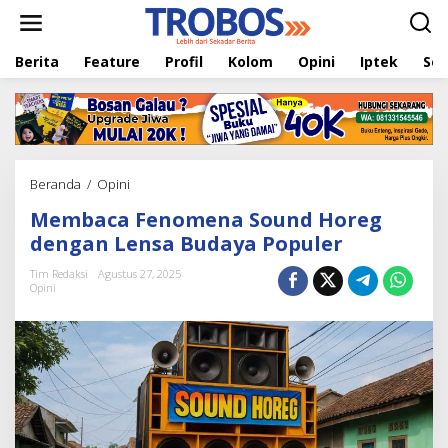
L
e
w
Berita
Feature
Profil
Kolom
Opini
Iptek
Sej
a
t
i
k
e
k
o
Beranda
/
Opini
M
n
e
t
Membaca Fenomena Sound Horeg
m
e
b
dengan Lensa Budaya Populer
n
a
c
Tim Redaksi
Agustus 27, 2025
Opini
a
F
e
n
o
m
e
n
a