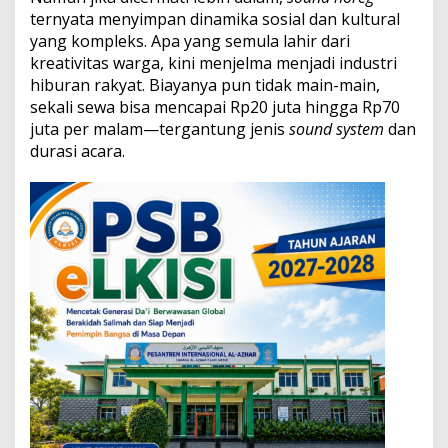
y
ternyata menyimpan dinamika sosial dan kultural
a
yang kompleks. Apa yang semula lahir dari
P
kreativitas warga, kini menjelma menjadi industri
o
p
hiburan rakyat. Biayanya pun tidak main-main,
u
sekali sewa bisa mencapai Rp20 juta hingga Rp70
l
juta per malam—tergantung jenis
sound system
dan
e
durasi acara.
r