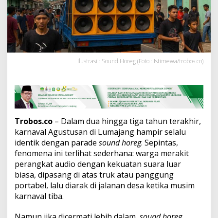
S
o
u
n
d
H
o
Ilustrasi : Sound Horeg (Foto : Istimewa/trobos.co)
r
e
g
d
e
n
g
Trobos.co
– Dalam dua hingga tiga tahun terakhir,
a
karnaval Agustusan di Lumajang hampir selalu
n
identik dengan parade
sound horeg
. Sepintas,
L
e
fenomena ini terlihat sederhana: warga merakit
n
perangkat audio dengan kekuatan suara luar
s
biasa, dipasang di atas truk atau panggung
a
portabel, lalu diarak di jalanan desa ketika musim
B
karnaval tiba.
u
d
a
Namun jika dicermati lebih dalam,
sound horeg