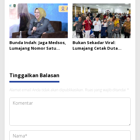
Bunda Indah: Jaga Medsos,
Bukan Sekadar Viral:
Lumajang Nomor Satu
Lumajang Cetak Duta
Wisatawan Asing Jatim
Digital Desa Lawan Hoaks
Tinggalkan Balasan
Alamat email Anda tidak akan dipublikasikan.
Ruas yang wajib ditandai
*