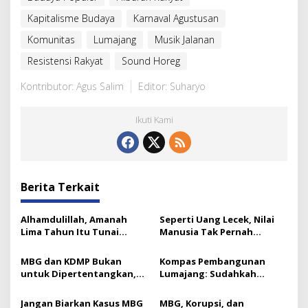
Kapitalisme Budaya
Karnaval Agustusan
Komunitas
Lumajang
Musik Jalanan
Resistensi Rakyat
Sound Horeg
Kontributor: Agus Salim
Editor: Suharyo
Ikuti Kami
Berita Terkait
Alhamdulillah, Amanah
Seperti Uang Lecek, Nilai
Lima Tahun Itu Tunai
Manusia Tak Pernah
Catatan Akhir Ketua ICMI
Berkurang: Ini Kuncinya
Jatim
MBG dan KDMP Bukan
Kompas Pembangunan
untuk Dipertentangkan,
Lumajang: Sudahkah
Ini Substansinya
Bergerak ke Arah Benar?
Jangan Biarkan Kasus MBG
MBG, Korupsi, dan