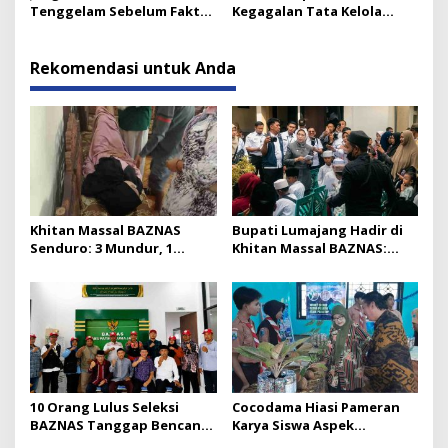
Tenggelam Sebelum Fakta
Kegagalan Tata Kelola
Terungkap
Kebijakan Indonesia
Rekomendasi untuk Anda
Khitan Massal BAZNAS
Bupati Lumajang Hadir di
Senduro: 3 Mundur, 1
Khitan Massal BAZNAS:
Pingsan karena Sayang
Seperti Digigit Semut Kecil
10 Orang Lulus Seleksi
Cocodama Hiasi Pameran
BAZNAS Tanggap Bencana
Karya Siswa Aspek
Lumajang, Siap Dilantik
Lingkungan SMAN 1 Kunir