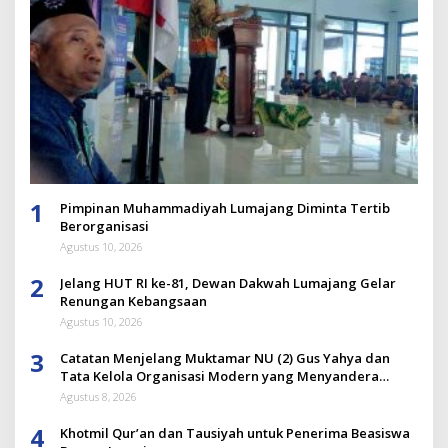
1
Pimpinan Muhammadiyah Lumajang Diminta Tertib
Berorganisasi
Agustus 10, 2026
2
Jelang HUT RI ke-81, Dewan Dakwah Lumajang Gelar
Renungan Kebangsaan
Agustus 10, 2026
3
Catatan Menjelang Muktamar NU (2) Gus Yahya dan
Tata Kelola Organisasi Modern yang Menyandera
Dirinya
Agustus 8, 2026
4
Khotmil Qur’an dan Tausiyah untuk Penerima Beasiswa