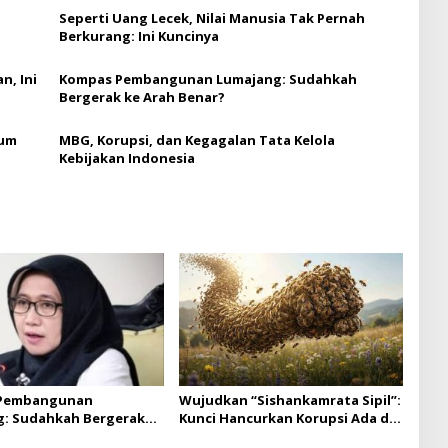
Seperti Uang Lecek, Nilai Manusia Tak Pernah
Berkurang: Ini Kuncinya
, Ini
Kompas Pembangunan Lumajang: Sudahkah
Bergerak ke Arah Benar?
lum
MBG, Korupsi, dan Kegagalan Tata Kelola
Kebijakan Indonesia
Pembangunan
Wujudkan “Sishankamrata Sipil”:
: Sudahkah Bergerak
Kunci Hancurkan Korupsi Ada di
Benar?
Gotong Royong Lintas Sektor