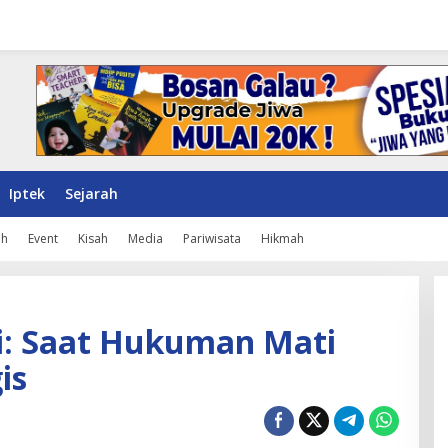
Iptek
Sejarah
ah
Event
Kisah
Media
Pariwisata
Hikmah
pi: Saat Hukuman Mati
is