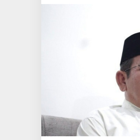
k
B
e
r
t
e
p
i
:
S
a
a
t
H
u
k
u
m
a
n
M
a
t
i
M