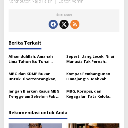
Kontributor: Najib Faizin
Editor: Admin
Ikuti Kami
Berita Terkait
Alhamdulillah, Amanah
Seperti Uang Lecek, Nilai
Lima Tahun Itu Tunai
Manusia Tak Pernah
Catatan Akhir Ketua ICMI
Berkurang: Ini Kuncinya
Jatim
MBG dan KDMP Bukan
Kompas Pembangunan
untuk Dipertentangkan,
Lumajang: Sudahkah
Ini Substansinya
Bergerak ke Arah Benar?
Jangan Biarkan Kasus MBG
MBG, Korupsi, dan
Tenggelam Sebelum Fakta
Kegagalan Tata Kelola
Terungkap
Kebijakan Indonesia
Rekomendasi untuk Anda