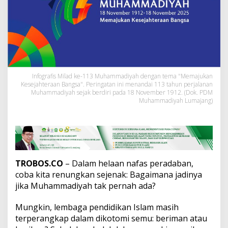
a
h
T
a
k
P
e
r
n
Infografis Milad ke-113 Muhammadiyah dengan tema "Memajukan
Kesejahteraan Bangsa". Peringatan ini menandai 113 tahun perjalanan
a
Muhammadiyah sejak berdiri pada 18 November 1912. (Dok. PDM
h
Muhammadiyah Lumajang)
A
d
a
:
R
e
f
TROBOS.CO
– Dalam helaan nafas peradaban,
l
coba kita renungkan sejenak: Bagaimana jadinya
e
jika Muhammadiyah tak pernah ada?
k
s
i
Mungkin, lembaga pendidikan Islam masih
1
terperangkap dalam dikotomi semu: beriman atau
1