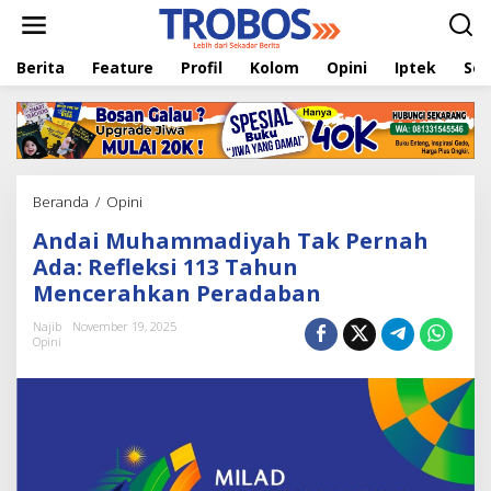
L
e
w
Berita
Feature
Profil
Kolom
Opini
Iptek
Sej
a
t
i
k
e
k
o
Beranda
/
Opini
A
n
n
t
Andai Muhammadiyah Tak Pernah
d
e
a
Ada: Refleksi 113 Tahun
n
i
Mencerahkan Peradaban
M
u
Najib
November 19, 2025
h
Opini
a
m
m
a
d
i
y