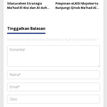
Silaturahmi Strategis
Pimpinan eLKISI Mojokerto
Ma’had El-Kisi dan Al-Azhar:
Kunjungi Qitok Ma’had Al
Menjalin Sinergi,
Azhar Mesir
Menguatkan Peradaban
Tinggalkan Balasan
Alamat email Anda tidak akan dipublikasikan.
Ruas yang wajib ditandai
*