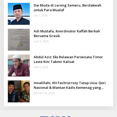
Dai Muda di Lereng Semeru, Berdakwah
untuk Para Mualaf
Juli 1, 2026
Adi Mustafa, Koordinator Kaffah Berkah
Bersama Gresik
Juni 9, 2026
Abdul Aziz: Eks Relawan Pariwisata Timor
Leste Kini Takmir Kalisat
Mei 4, 2026
Innalillahi, KH Fachrurrozy Tutup Usia: Qori
Nasional & Mantan Kadis Kemenag yang
Penuh Teladan
Januari 26, 2026