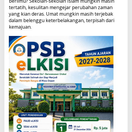
berilmu? Sekolah-sekolah Islam mungkin masih
3
tertatih, kesulitan mengejar perubahan zaman
T
a
yang kian deras. Umat mungkin masih terjebak
h
dalam belenggu keterbelakangan, terpisah dari
u
kemajuan.
n
M
e
n
c
e
r
a
h
k
a
n
P
e
r
a
d
a
b
a