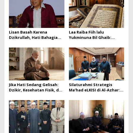
Lisan Basah Karena
Laa Raiba Fiih lalu
Dzikrullah, Hati Bahagia
Yukminuna Bil Ghaib:
Sepanjang Hari
Kepastian Dulu, Baru
Keyakinan
Jika Hati Sedang Gelisah:
Silaturahmi Strategis
Dzikir, Kesehatan Fisik, dan
Ma’had eLKISI di Al-Azhar:
Pikiran Jernih
Dari Bahasa Arab hingga
Bahasa Indonesia