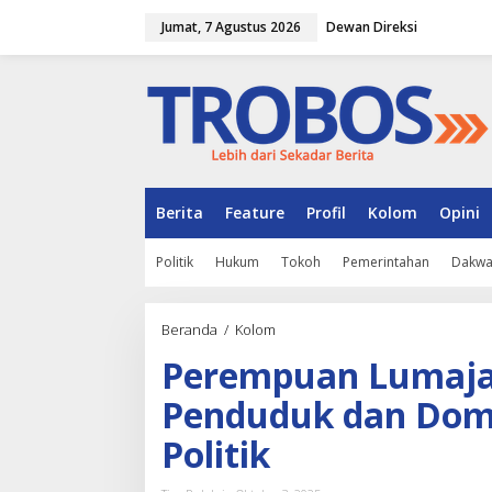
L
Jumat, 7 Agustus 2026
Dewan Direksi
e
w
a
t
i
k
e
k
o
n
Berita
Feature
Profil
Kolom
Opini
t
e
Politik
Hukum
Tokoh
Pemerintahan
Dakw
n
Beranda
/
Kolom
P
e
Perempuan Lumaja
r
e
Penduduk dan Domi
m
p
Politik
u
a
n