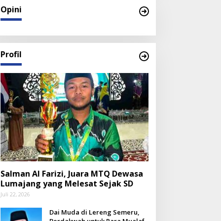
Opini
Profil
Salman Al Farizi, Juara MTQ Dewasa
Lumajang yang Melesat Sejak SD
Juli 22, 2026
Dai Muda di Lereng Semeru,
Berdakwah untuk Para Mualaf