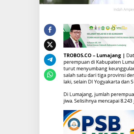
P
Indah Amper
e
n
d
u
d
u
k
d
a
TROBOS.CO – Lumajang
|
Dat
n
perempuan di Kabupaten Lumajan
D
turut menyumbang keunggulan 
o
salah satu dari tiga provinsi 
m
i
laki, selain DI Yogyakarta dan S
n
a
Di Lumajang, jumlah perempuan 
s
jiwa. Selisihnya mencapai 8.243
i
d
i
P
a
n
g