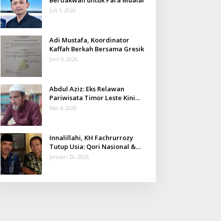
Juli 1, 2026
Adi Mustafa, Koordinator
Kaffah Berkah Bersama Gresik
Juni 9, 2026
Abdul Aziz: Eks Relawan
Pariwisata Timor Leste Kini
Takmir Kalisat
Mei 4, 2026
Innalillahi, KH Fachrurrozy
Tutup Usia: Qori Nasional &
Mantan Kadis Kemenag yang
Januari 26, 2026
Penuh Teladan