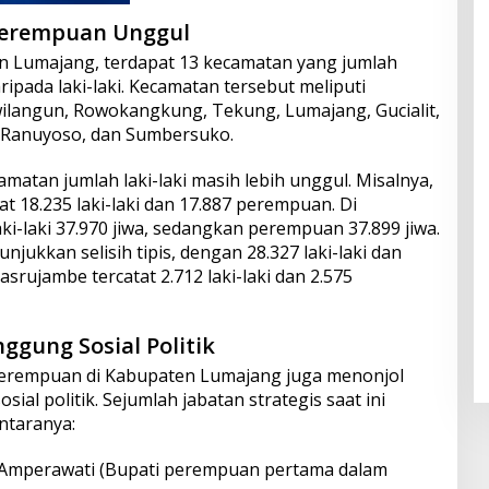
Perempuan Unggul
n Lumajang, terdapat 13 kecamatan yang jumlah
pada laki-laki. Kecamatan tersebut meliputi
wilangun, Rowokangkung, Tekung, Lumajang, Gucialit,
, Ranuyoso, dan Sumbersuko.
amatan jumlah laki-laki masih lebih unggul. Misalnya,
t 18.235 laki-laki dan 17.887 perempuan. Di
i-laki 37.970 jiwa, sedangkan perempuan 37.899 jiwa.
kkan selisih tipis, dengan 28.327 laki-laki dan
srujambe tercatat 2.712 laki-laki dan 2.575
ggung Sosial Politik
, perempuan di Kabupaten Lumajang juga menonjol
ial politik. Sejumlah jabatan strategis saat ini
ntaranya:
h Amperawati (Bupati perempuan pertama dalam