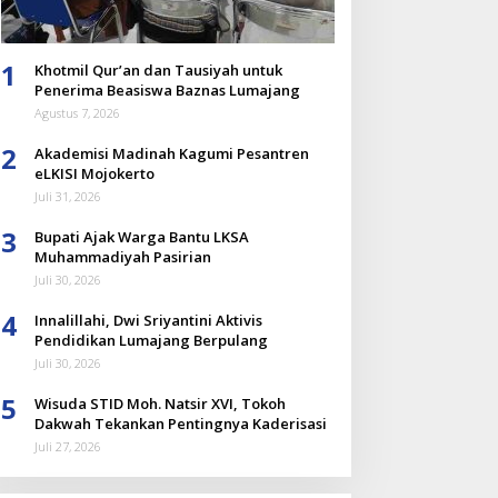
1
Khotmil Qur’an dan Tausiyah untuk
Penerima Beasiswa Baznas Lumajang
Agustus 7, 2026
2
Akademisi Madinah Kagumi Pesantren
eLKISI Mojokerto
Juli 31, 2026
3
Bupati Ajak Warga Bantu LKSA
Muhammadiyah Pasirian
Juli 30, 2026
4
Innalillahi, Dwi Sriyantini Aktivis
Pendidikan Lumajang Berpulang
Juli 30, 2026
5
Wisuda STID Moh. Natsir XVI, Tokoh
Dakwah Tekankan Pentingnya Kaderisasi
Juli 27, 2026