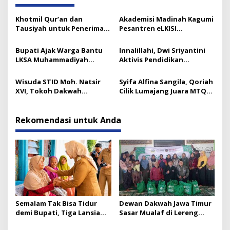
Khotmil Qur’an dan
Akademisi Madinah Kagumi
Tausiyah untuk Penerima
Pesantren eLKISI
Beasiswa Baznas Lumajang
Mojokerto
Bupati Ajak Warga Bantu
Innalillahi, Dwi Sriyantini
LKSA Muhammadiyah
Aktivis Pendidikan
Pasirian
Lumajang Berpulang
Wisuda STID Moh. Natsir
Syifa Alfina Sangila, Qoriah
XVI, Tokoh Dakwah
Cilik Lumajang Juara MTQ
Tekankan Pentingnya
Golongan Anak
Kaderisasi
Rekomendasi untuk Anda
Semalam Tak Bisa Tidur
Dewan Dakwah Jawa Timur
demi Bupati, Tiga Lansia
Sasar Mualaf di Lereng
Kakak Beradik di
Semeru 2.889 Mdpl dalam