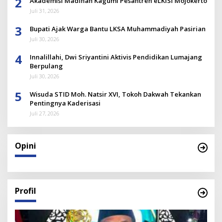
2
Akademisi Madinah Kagumi Pesantren eLKISI Mojokerto
Juli 31, 2026
3
Bupati Ajak Warga Bantu LKSA Muhammadiyah Pasirian
Juli 30, 2026
4
Innalillahi, Dwi Sriyantini Aktivis Pendidikan Lumajang
Berpulang
Juli 30, 2026
5
Wisuda STID Moh. Natsir XVI, Tokoh Dakwah Tekankan
Pentingnya Kaderisasi
Juli 27, 2026
Opini
Profil