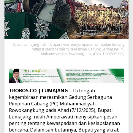
u
h
a
m
m
a
d
i
y
Bupati Lumajang Indah Amperawati menyampaikan sambutan tentang
mitigasi bencana dalam peresmian Gedung Serbaguna PC
a
Muhammadiyah Rowokangkung. (Foto: TROBOS.CO)
h
,
B
u
p
a
t
TROBOS.CO
| LUMAJANG
– Di tengah
i
kegembiraan meresmikan Gedung Serbaguna
I
Pimpinan Cabang (PC) Muhammadiyah
n
d
Rowokangkung pada Ahad (7/12/2025), Bupati
a
Lumajang Indah Amperawati menyisipkan pesan
h
penting tentang kewaspadaan dan kesiapsiagaan
I
bencana. Dalam sambutannya, Bupati yang akrab
n