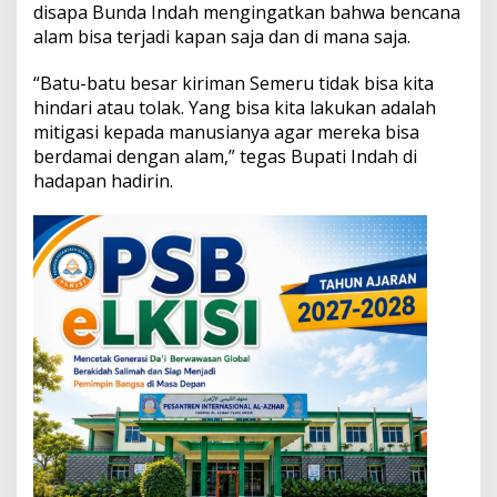
g
disapa Bunda Indah mengingatkan bahwa bencana
a
alam bisa terjadi kapan saja dan di mana saja.
t
k
“Batu-batu besar kiriman Semeru tidak bisa kita
a
hindari atau tolak. Yang bisa kita lakukan adalah
n
P
mitigasi kepada manusianya agar mereka bisa
e
berdamai dengan alam,” tegas Bupati Indah di
n
hadapan hadirin.
t
i
n
g
n
y
a
M
i
t
i
g
a
s
i
B