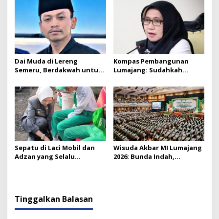
Tompokersan Akhirnya
Baksos Muharram
Disapa Bunda Indah
Dai Muda di Lereng
Kompas Pembangunan
Semeru, Berdakwah untuk
Lumajang: Sudahkah
Para Mualaf
Bergerak ke Arah Benar?
Sepatu di Laci Mobil dan
Wisuda Akbar MI Lumajang
Adzan yang Selalu
2026: Bunda Indah,
Didengar: Potret Batin
Pendidikan, dan Harapan
Bupati
yang Disemai dari
Madrasah
Tinggalkan Balasan