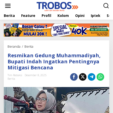
L
e
w
Berita
Feature
Profil
Kolom
Opini
Iptek
Sej
a
t
i
k
e
k
o
Beranda
/
Berita
R
n
e
t
Resmikan Gedung Muhammadiyah,
s
e
m
Bupati Indah Ingatkan Pentingnya
n
i
Mitigasi Bencana
k
a
Tim Redaksi
Desember 8, 2025
n
Berita
G
e
d
u
n
g
M