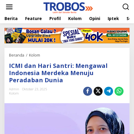
L
e
w
Berita
Feature
Profil
Kolom
Opini
Iptek
Sej
a
t
i
k
e
k
o
Beranda
/
Kolom
I
n
C
t
ICMI dan Hari Santri: Mengawal
M
e
I
Indonesia Merdeka Menuju
n
d
Peradaban Dunia
a
n
Admin
Oktober 23, 2025
H
Kolom
a
r
i
S
a
n
t