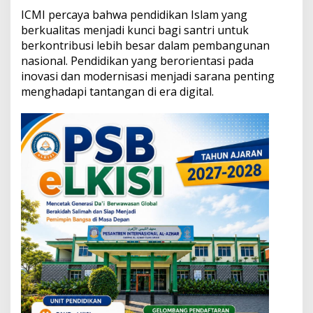
k
ICMI percaya bahwa pendidikan Islam yang
a
berkualitas menjadi kunci bagi santri untuk
M
e
berkontribusi lebih besar dalam pembangunan
n
nasional. Pendidikan yang berorientasi pada
u
inovasi dan modernisasi menjadi sarana penting
j
menghadapi tantangan di era digital.
u
P
e
r
a
d
a
b
a
n
D
u
n
i
a