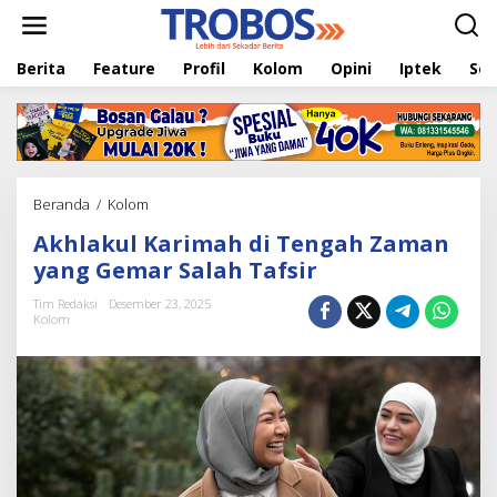
L
e
w
Berita
Feature
Profil
Kolom
Opini
Iptek
Sej
a
t
i
k
e
k
o
Beranda
/
Kolom
A
n
k
t
Akhlakul Karimah di Tengah Zaman
h
e
l
yang Gemar Salah Tafsir
n
a
k
Tim Redaksi
Desember 23, 2025
Kolom
u
l
K
a
r
i
m
a
h