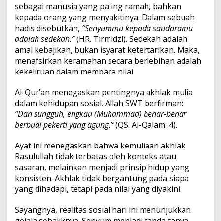
sebagai manusia yang paling ramah, bahkan
kepada orang yang menyakitinya. Dalam sebuah
hadis disebutkan,
“Senyummu kepada saudaramu
adalah sedekah.”
(HR. Tirmidzi). Sedekah adalah
amal kebajikan, bukan isyarat ketertarikan. Maka,
menafsirkan keramahan secara berlebihan adalah
kekeliruan dalam membaca nilai.
Al-Qur’an menegaskan pentingnya akhlak mulia
dalam kehidupan sosial. Allah SWT berfirman:
“Dan sungguh, engkau (Muhammad) benar-benar
berbudi pekerti yang agung.”
(QS. Al-Qalam: 4).
Ayat ini menegaskan bahwa kemuliaan akhlak
Rasulullah tidak terbatas oleh konteks atau
sasaran, melainkan menjadi prinsip hidup yang
konsisten. Akhlak tidak bergantung pada siapa
yang dihadapi, tetapi pada nilai yang diyakini.
Sayangnya, realitas sosial hari ini menunjukkan
gejala sebaliknya. Senyum menjadi tanda tanya,