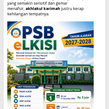
a
yang semakin sensitif dan gemar
h
menafsir,
akhlakul karimah
justru kerap
T
kehilangan tempatnya.
a
f
s
i
r