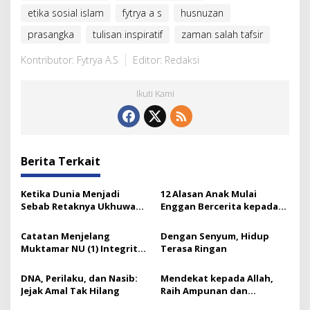
etika sosial islam
fytrya a s
husnuzan
prasangka
tulisan inspiratif
zaman salah tafsir
Kontributor: Fytrya A.S
Editor: Redaksi
Ikuti Kami
Berita Terkait
Ketika Dunia Menjadi
12 Alasan Anak Mulai
Sebab Retaknya Ukhuwah
Enggan Bercerita kepada
Islamiyah
Orang Tuanya
Catatan Menjelang
Dengan Senyum, Hidup
Muktamar NU (1) Integritas
Terasa Ringan
Prof Nuh dan Langkah Gus
Ipul
DNA, Perilaku, dan Nasib:
Mendekat kepada Allah,
Jejak Amal Tak Hilang
Raih Ampunan dan
Ketenangan