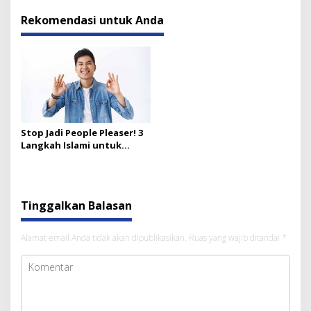
Rekomendasi untuk Anda
Stop Jadi People Pleaser! 3
Langkah Islami untuk
Teguh Prinsip & Hidup
Lebih Tenang
Tinggalkan Balasan
Alamat email Anda tidak akan dipublikasikan.
Ruas yang wajib ditandai
*