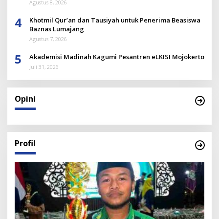
Dirinya
Agustus 8, 2026
4
Khotmil Qur’an dan Tausiyah untuk Penerima Beasiswa
Baznas Lumajang
Agustus 7, 2026
5
Akademisi Madinah Kagumi Pesantren eLKISI Mojokerto
Juli 31, 2026
Opini
Profil