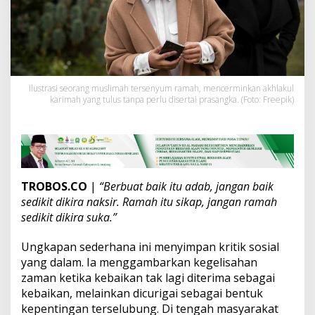
d
i
T
e
n
g
a
Ilustrasi seorang muslimah tersenyum ramah, mencerminkan akhlakul
h
karimah yang tulus tanpa perlu disertai prasangka. (Foto: Freepik)
Z
a
m
a
n
y
a
TROBOS.CO
|
“Berbuat baik itu adab, jangan baik
n
sedikit dikira naksir. Ramah itu sikap, jangan ramah
g
sedikit dikira suka.”
G
e
m
Ungkapan sederhana ini menyimpan kritik sosial
a
yang dalam. Ia menggambarkan kegelisahan
r
zaman ketika kebaikan tak lagi diterima sebagai
S
kebaikan, melainkan dicurigai sebagai bentuk
a
kepentingan terselubung. Di tengah masyarakat
l