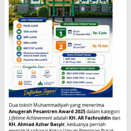
5
Dua tokoh Muhammadiyah yang menerima
Anugerah Pesantren Award 2025
dalam kategori
Lifetime Achievement
adalah
KH. AR Fachruddin
dan
KH. Ahmad Azhar Basyir
, keduanya pernah
menjabat sebagai Ketua Umum Pimpinan Pusat