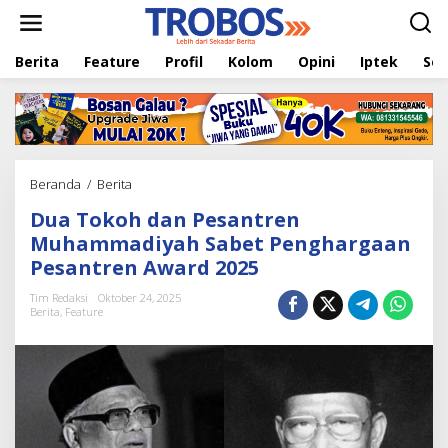
L
e
w
Berita
Feature
Profil
Kolom
Opini
Iptek
Sej
a
t
i
k
e
k
o
Beranda
/
Berita
D
n
u
t
Dua Tokoh dan Pesantren
a
e
T
Muhammadiyah Sabet Penghargaan
n
o
Pesantren Award 2025
k
o
Tim Redaksi
Oktober 24, 2025
h
Berita
,
Feature
d
a
n
P
e
s
a