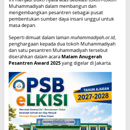
g
Muhammadiyah dalam membangun dan
h
mengembangkan pesantren sebagai pusat
a
r
pembentukan sumber daya insani unggul untuk
g
masa depan.
a
a
Seperti dimuat dalam laman
muhammadiyah.or.id
,
n
penghargaan kepada dua tokoh Muhammadiyah
P
e
dan satu pesantren Muhammadiyah tersebut
s
diserahkan dalam acara
Malam Anugerah
a
Pesantren Award 2025
yang digelar di Jakarta.
n
t
r
e
n
A
w
a
r
d
2
0
2