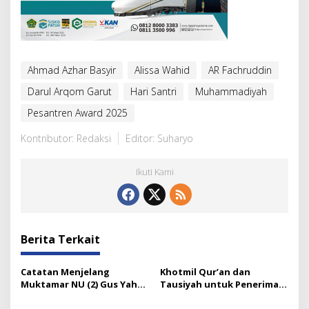
Ahmad Azhar Basyir
Alissa Wahid
AR Fachruddin
Darul Arqom Garut
Hari Santri
Muhammadiyah
Pesantren Award 2025
Kontributor: Redaksi
Editor: Suharyo
Ikuti Kami
Berita Terkait
Catatan Menjelang
Khotmil Qur’an dan
Muktamar NU (2) Gus Yahya
Tausiyah untuk Penerima
dan Tata Kelola Organisasi
Beasiswa Baznas Lumajang
Modern yang Menyandera