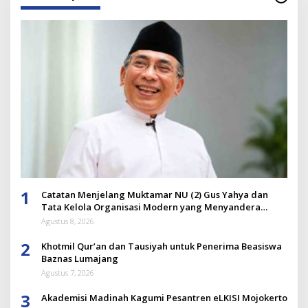
1
Catatan Menjelang Muktamar NU (2) Gus Yahya dan
Tata Kelola Organisasi Modern yang Menyandera
Dirinya
Agustus 8, 2026
2
Khotmil Qur’an dan Tausiyah untuk Penerima Beasiswa
Baznas Lumajang
Agustus 7, 2026
3
Akademisi Madinah Kagumi Pesantren eLKISI Mojokerto