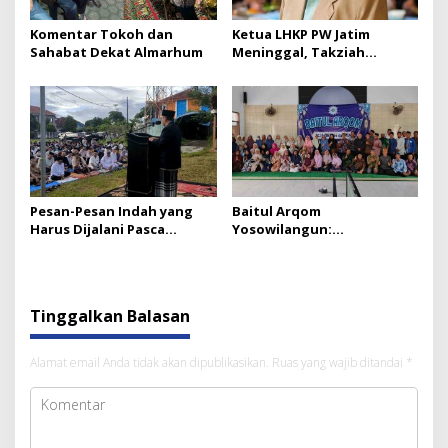
Komentar Tokoh dan
Ketua LHKP PW Jatim
Sahabat Dekat Almarhum
Meninggal, Takziah
Mengalir dari Pimpinan
Ranting hingga Pusat
Pesan-Pesan Indah yang
Baitul Arqom
Harus Dijalani Pasca
Yosowilangun:
Ramadan
Menumbuhkan dan
Menjaga Komitmen
Berorganisasi
Tinggalkan Balasan
Alamat email Anda tidak akan dipublikasikan.
Ruas yang wajib ditandai
*