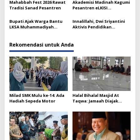
Mahabbah Fest 2026 Rawat
Akademisi Madinah Kagumi
Dirinya
Tradisi Sanad Pesantren
Pesantren eLKISI
Mojokerto
Bupati Ajak Warga Bantu
Innalillahi, Dwi Sriyantini
LKSA Muhammadiyah
Aktivis Pendidikan
Pasirian
Lumajang Berpulang
Rekomendasi untuk Anda
Milad SMK Mulu ke-14: Ada
Halal Bihalal Masjid At
Hadiah Sepeda Motor
Taqwa: Jamaah Diajak
Menjaga Lima Hal Penting