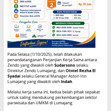
a
n
a
n
T
r
a
n
s
p
o
r
Pada Selasa (1/10/2025), telah dilakukan
t
penandatanganan Perjanjian Kerja Sama antara
a
Zendo yang diwakili oleh
Sudarsono
selaku
s
i
Direktur Zendo Lumajang, dan
Otniel Rezha El
O
Syadai
selaku General Manager Aston Inn
n
Lumajang yang diwakili oleh
Indah
.
l
i
Melalui kerja sama ini, kedua belah pihak sepakat
n
e
untuk saling mendukung perkembangan sektor
pariwisata dan UMKM di Lumajang.