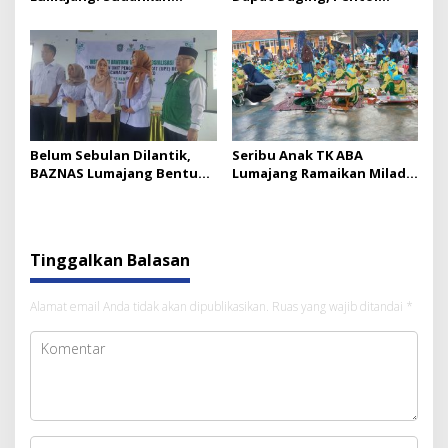
Bergerak ke Arah Benar?
Bakso, dan Rendang
Belum Sebulan Dilantik,
Seribu Anak TK ABA
BAZNAS Lumajang Bentuk
Lumajang Ramaikan Milad
UPZ Desa dan Gelontorkan
Aisyiyah ke-109
Modal UMKM
Tinggalkan Balasan
Alamat email Anda tidak akan dipublikasikan.
Ruas yang wajib ditandai
*