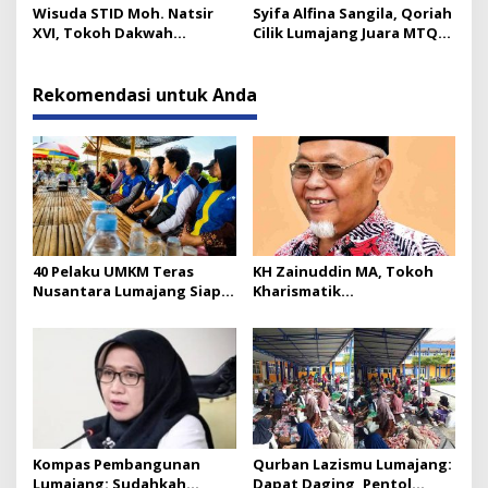
Wisuda STID Moh. Natsir
Syifa Alfina Sangila, Qoriah
XVI, Tokoh Dakwah
Cilik Lumajang Juara MTQ
Tekankan Pentingnya
Golongan Anak
Kaderisasi
Rekomendasi untuk Anda
40 Pelaku UMKM Teras
KH Zainuddin MA, Tokoh
Nusantara Lumajang Siap
Kharismatik
Bentuk UPZ Bersama
Muhammadiyah Lumajang
BAZNAS
Berpulang
Kompas Pembangunan
Qurban Lazismu Lumajang:
Lumajang: Sudahkah
Dapat Daging, Pentol