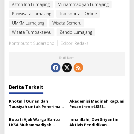
Aston Inn Lumajang
Muhammadiyah Lumajang
Pariwisata Lumajang
Transportasi Online
UMKM Lumajang
Wisata Semeru
Wisata Tumpaksewu
Zendo Lumajang
Kontributor: Sudarsono
Editor: Redaksi
Ikuti Kami
Berita Terkait
Khotmil Qur’an dan
Akademisi Madinah Kagumi
Tausiyah untuk Penerima
Pesantren eLKISI
Beasiswa Baznas Lumajang
Mojokerto
Bupati Ajak Warga Bantu
Innalillahi, Dwi Sriyantini
LKSA Muhammadiyah
Aktivis Pendidikan
Pasirian
Lumajang Berpulang