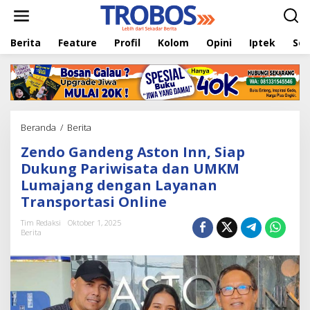
L
e
w
Berita
Feature
Profil
Kolom
Opini
Iptek
Sej
a
t
i
k
e
k
o
Beranda
/
Berita
Z
n
e
t
Zendo Gandeng Aston Inn, Siap
n
e
d
Dukung Pariwisata dan UMKM
n
o
Lumajang dengan Layanan
G
Transportasi Online
a
n
Tim Redaksi
Oktober 1, 2025
d
Berita
e
n
g
A
s
t