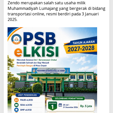
a
Zendo merupakan salah satu usaha milik
d
Muhammadiyah Lumajang yang bergerak di bidang
a
transportasi online, resmi berdiri pada 3 Januari
n
2025.
U
M
K
M
L
u
m
a
j
a
n
g
d
e
n
g
a
n
L
a
y