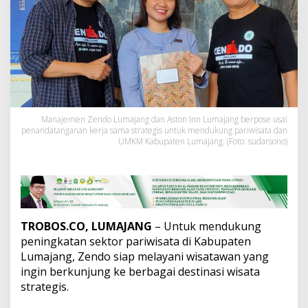
o
n
I
n
n
,
S
i
a
p
Manajemen Zendo Lumajang dan Aston Inn Lumajang berpose usai
D
penandatanganan kerja sama strategis untuk mendukung pariwisata dan
u
UMKM Kabupaten Lumajang. (Foto: sudarsono)
k
u
n
g
P
a
TROBOS.CO, LUMAJANG
– Untuk mendukung
r
i
peningkatan sektor pariwisata di Kabupaten
w
Lumajang, Zendo siap melayani wisatawan yang
i
ingin berkunjung ke berbagai destinasi wisata
s
strategis.
a
t