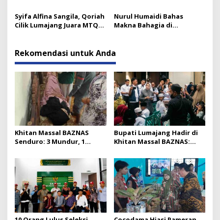
Lumajang Berpulang
Tekankan Pentingnya
Kaderisasi
Syifa Alfina Sangila, Qoriah
Nurul Humaidi Bahas
Cilik Lumajang Juara MTQ
Makna Bahagia di
Golongan Anak
Pengajian Ahad Pagi
Yosowilangun
Rekomendasi untuk Anda
Khitan Massal BAZNAS
Bupati Lumajang Hadir di
Senduro: 3 Mundur, 1
Khitan Massal BAZNAS:
Pingsan karena Sayang
Seperti Digigit Semut Kecil
10 Orang Lulus Seleksi
Cocodama Hiasi Pameran