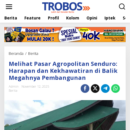
L
e
w
Berita
Feature
Profil
Kolom
Opini
Iptek
Sej
a
t
i
k
e
k
o
Beranda
/
Berita
M
n
e
t
Melihat Pasar Agropolitan Senduro:
l
e
i
Harapan dan Kekhawatiran di Balik
n
h
Megahnya Pembangunan
a
t
Admin
November 12, 2025
P
Berita
a
s
a
r
A
g
r