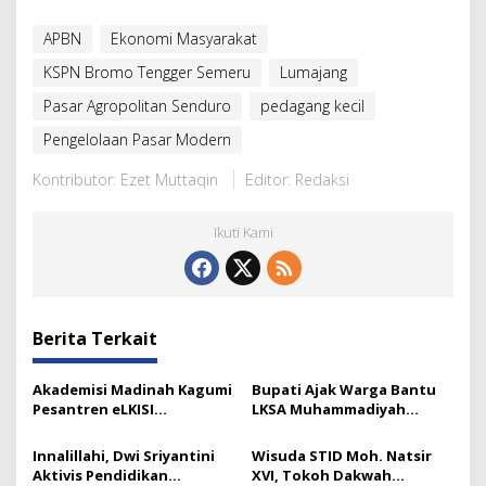
APBN
Ekonomi Masyarakat
KSPN Bromo Tengger Semeru
Lumajang
Pasar Agropolitan Senduro
pedagang kecil
Pengelolaan Pasar Modern
Kontributor: Ezet Muttaqin
Editor: Redaksi
Ikuti Kami
Berita Terkait
Akademisi Madinah Kagumi
Bupati Ajak Warga Bantu
Pesantren eLKISI
LKSA Muhammadiyah
Mojokerto
Pasirian
Innalillahi, Dwi Sriyantini
Wisuda STID Moh. Natsir
Aktivis Pendidikan
XVI, Tokoh Dakwah