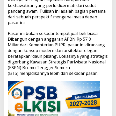
n
kekhawatiran yang perlu dicermati dari sudut
K
pandang awam. Tulisan ini adalah bagian pertama
e
k
dari sebuah perspektif mengenai masa depan
h
pasar ini.
a
w
Pasar ini bukan sekadar tempat jual-beli biasa.
a
Dibangun dengan anggaran APBN Rp 57,8
t
i
Miliar dari Kementerian PUPR, pasar ini dirancang
r
dengan konsep modern dan arsitektur elegan
a
beratapkan ‘daun pisang’. Lokasinya yang strategis
n
di gerbang Kawasan Strategis Pariwisata Nasional
d
(KSPN) Bromo Tengger Semeru
i
B
(BTS) menjadikannya lebih dari sekadar pasar.
a
l
i
k
M
e
g
a
h