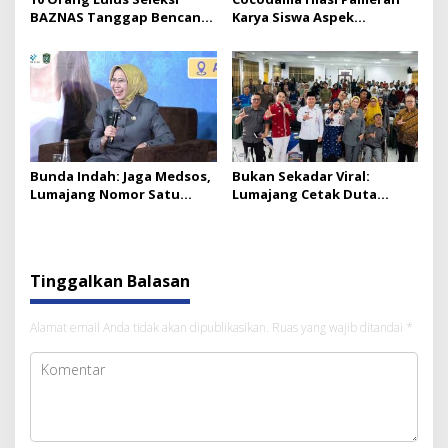
BAZNAS Tanggap Bencana
Karya Siswa Aspek
Lumajang, Siap Dilantik
Lingkungan SMAN 1 Kunir
Bunda Indah: Jaga Medsos,
Bukan Sekadar Viral:
Lumajang Nomor Satu
Lumajang Cetak Duta
Wisatawan Asing Jatim
Digital Desa Lawan Hoaks
Tinggalkan Balasan
Alamat email Anda tidak akan dipublikasikan.
Ruas yang wajib ditandai
*