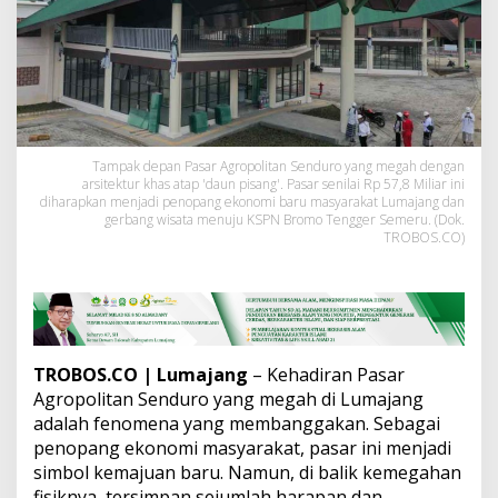
o
p
o
l
i
t
a
n
S
Tampak depan Pasar Agropolitan Senduro yang megah dengan
arsitektur khas atap 'daun pisang'. Pasar senilai Rp 57,8 Miliar ini
e
diharapkan menjadi penopang ekonomi baru masyarakat Lumajang dan
n
gerbang wisata menuju KSPN Bromo Tengger Semeru. (Dok.
d
TROBOS.CO)
u
r
o
:
H
a
r
TROBOS.CO
| Lumajang
– Kehadiran Pasar
a
Agropolitan Senduro yang megah di Lumajang
p
adalah fenomena yang membanggakan. Sebagai
a
penopang ekonomi masyarakat, pasar ini menjadi
n
d
simbol kemajuan baru. Namun, di balik kemegahan
a
fisiknya, tersimpan sejumlah harapan dan