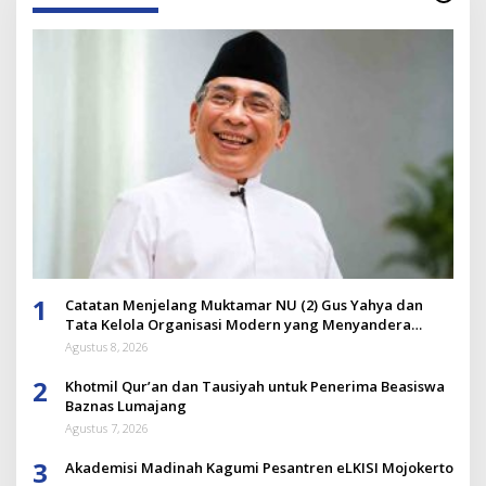
1
Catatan Menjelang Muktamar NU (2) Gus Yahya dan
Tata Kelola Organisasi Modern yang Menyandera
Dirinya
Agustus 8, 2026
2
Khotmil Qur’an dan Tausiyah untuk Penerima Beasiswa
Baznas Lumajang
Agustus 7, 2026
3
Akademisi Madinah Kagumi Pesantren eLKISI Mojokerto