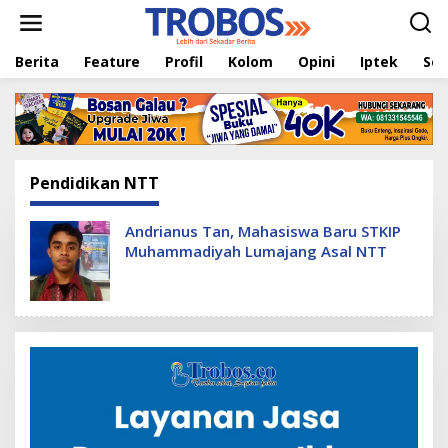
L
e
w
Berita
Feature
Profil
Kolom
Opini
Iptek
Sej
a
t
i
k
e
k
o
Pendidikan NTT
n
t
e
Andrianus Tan, Mahasiswa Baru STKIP
n
Muhammadiyah Lumajang Asal NTT