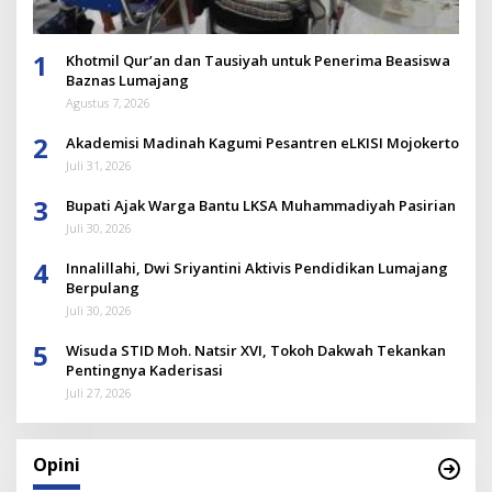
1
Khotmil Qur’an dan Tausiyah untuk Penerima Beasiswa
Baznas Lumajang
Agustus 7, 2026
2
Akademisi Madinah Kagumi Pesantren eLKISI Mojokerto
Juli 31, 2026
3
Bupati Ajak Warga Bantu LKSA Muhammadiyah Pasirian
Juli 30, 2026
4
Innalillahi, Dwi Sriyantini Aktivis Pendidikan Lumajang
Berpulang
Juli 30, 2026
5
Wisuda STID Moh. Natsir XVI, Tokoh Dakwah Tekankan
Pentingnya Kaderisasi
Juli 27, 2026
Opini