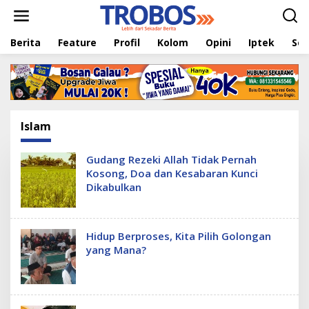
L
e
w
Berita
Feature
Profil
Kolom
Opini
Iptek
Sej
a
t
i
k
e
k
o
Islam
n
t
e
Gudang Rezeki Allah Tidak Pernah
n
Kosong, Doa dan Kesabaran Kunci
Dikabulkan
Hidup Berproses, Kita Pilih Golongan
yang Mana?