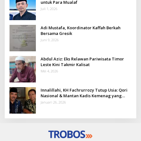
untuk Para Mualaf
Juli 1, 2026
Adi Mustafa, Koordinator Kaffah Berkah
Bersama Gresik
Juni 9, 2026
Abdul Aziz: Eks Relawan Pariwisata Timor
Leste Kini Takmir Kalisat
Mei 4, 2026
Innalillahi, KH Fachrurrozy Tutup Usia: Qori
Nasional & Mantan Kadis Kemenag yang
Penuh Teladan
Januari 26, 2026