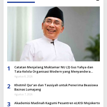
1
Catatan Menjelang Muktamar NU (2) Gus Yahya dan
Tata Kelola Organisasi Modern yang Menyandera
Dirinya
Agustus 8, 2026
2
Khotmil Qur’an dan Tausiyah untuk Penerima Beasiswa
Baznas Lumajang
Agustus 7, 2026
3
Akademisi Madinah Kagumi Pesantren eLKISI Mojokerto