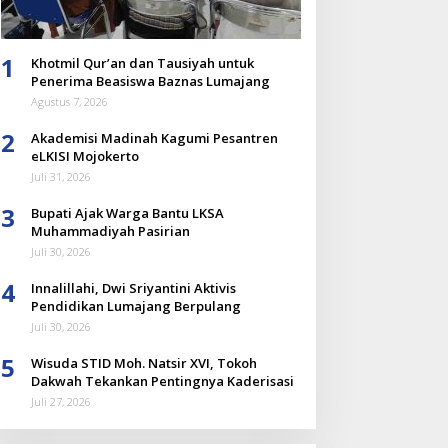
1
Khotmil Qur’an dan Tausiyah untuk
Penerima Beasiswa Baznas Lumajang
Agustus 7, 2026
2
Akademisi Madinah Kagumi Pesantren
eLKISI Mojokerto
Juli 31, 2026
3
Bupati Ajak Warga Bantu LKSA
Muhammadiyah Pasirian
Juli 30, 2026
4
Innalillahi, Dwi Sriyantini Aktivis
Pendidikan Lumajang Berpulang
Juli 30, 2026
5
Wisuda STID Moh. Natsir XVI, Tokoh
Dakwah Tekankan Pentingnya Kaderisasi
Juli 27, 2026