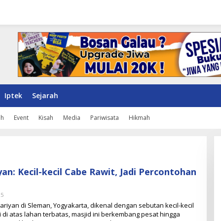
Iptek
Sejarah
ah
Event
Kisah
Media
Pariwisata
Hikmah
an: Kecil-kecil Cabe Rawit, Jadi Percontohan
25
O
L
kariyan di Sleman, Yogyakarta, dikenal dengan sebutan kecil-kecil
E
i di atas lahan terbatas, masjid ini berkembang pesat hingga
H