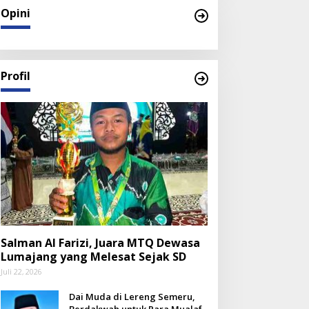
Opini
Profil
Salman Al Farizi, Juara MTQ Dewasa
Lumajang yang Melesat Sejak SD
Juli 22, 2026
Dai Muda di Lereng Semeru,
Berdakwah untuk Para Mualaf