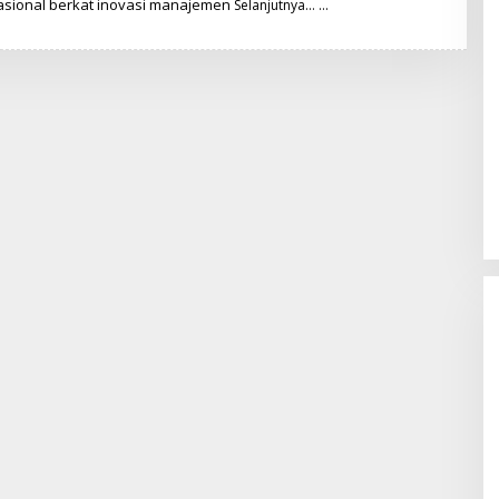
asional berkat inovasi manajemen
S
Selanjutnya…
U
H
A
R
Y
O