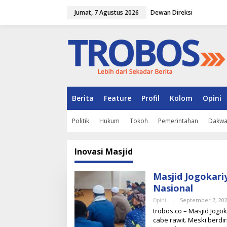
L
Jumat, 7 Agustus 2026
Dewan Direksi
e
w
a
t
i
k
e
k
o
n
Berita
Feature
Profil
Kolom
Opini
t
e
Politik
Hukum
Tokoh
Pemerintahan
Dakw
n
Inovasi Masjid
Masjid Jogokariy
Nasional
Opini
|
September 7, 20
trobos.co – Masjid Jogo
cabe rawit. Meski berdir