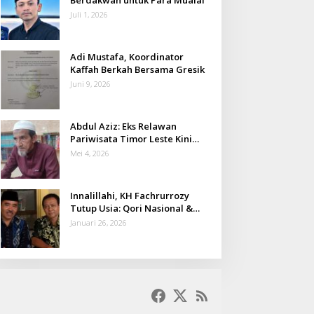
Juli 1, 2026
Adi Mustafa, Koordinator
Kaffah Berkah Bersama Gresik
Juni 9, 2026
Abdul Aziz: Eks Relawan
Pariwisata Timor Leste Kini
Takmir Kalisat
Mei 4, 2026
Innalillahi, KH Fachrurrozy
Tutup Usia: Qori Nasional &
Mantan Kadis Kemenag yang
Januari 26, 2026
Penuh Teladan