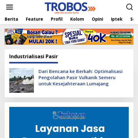
L
e
w
Berita
Feature
Profil
Kolom
Opini
Iptek
Sej
a
t
i
k
e
k
o
Industrialisasi Pasir
n
t
e
Dari Bencana ke Berkah: Optimalisasi
n
Pengolahan Pasir Vulkanik Semeru
untuk Kesejahteraan Lumajang