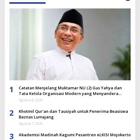
1
Catatan Menjelang Muktamar NU (2) Gus Yahya dan
Tata Kelola Organisasi Modern yang Menyandera
Dirinya
Agustus 8, 2026
2
Khotmil Qur’an dan Tausiyah untuk Penerima Beasiswa
Baznas Lumajang
Agustus 7, 2026
3
Akademisi Madinah Kagumi Pesantren eLKISI Mojokerto