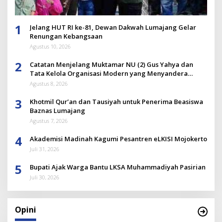
1
Jelang HUT RI ke-81, Dewan Dakwah Lumajang Gelar
Renungan Kebangsaan
Agustus 10, 2026
2
Catatan Menjelang Muktamar NU (2) Gus Yahya dan
Tata Kelola Organisasi Modern yang Menyandera
Dirinya
Agustus 8, 2026
3
Khotmil Qur’an dan Tausiyah untuk Penerima Beasiswa
Baznas Lumajang
Agustus 7, 2026
4
Akademisi Madinah Kagumi Pesantren eLKISI Mojokerto
Juli 31, 2026
5
Bupati Ajak Warga Bantu LKSA Muhammadiyah Pasirian
Juli 30, 2026
Opini