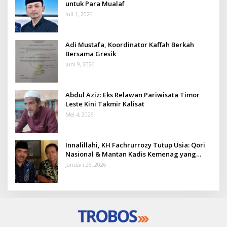
untuk Para Mualaf
Juli 1, 2026
Adi Mustafa, Koordinator Kaffah Berkah
Bersama Gresik
Juni 9, 2026
Abdul Aziz: Eks Relawan Pariwisata Timor
Leste Kini Takmir Kalisat
Mei 4, 2026
Innalillahi, KH Fachrurrozy Tutup Usia: Qori
Nasional & Mantan Kadis Kemenag yang
Penuh Teladan
Januari 26, 2026