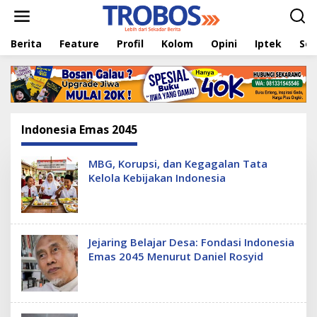
L
e
w
Berita
Feature
Profil
Kolom
Opini
Iptek
Sej
a
t
i
k
e
k
o
Indonesia Emas 2045
n
t
e
MBG, Korupsi, dan Kegagalan Tata
n
Kelola Kebijakan Indonesia
Jejaring Belajar Desa: Fondasi Indonesia
Emas 2045 Menurut Daniel Rosyid