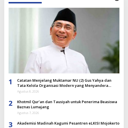
1
Catatan Menjelang Muktamar NU (2) Gus Yahya dan
Tata Kelola Organisasi Modern yang Menyandera
Dirinya
Agustus 8, 2026
2
Khotmil Qur’an dan Tausiyah untuk Penerima Beasiswa
Baznas Lumajang
Agustus 7, 2026
3
Akademisi Madinah Kagumi Pesantren eLKISI Mojokerto