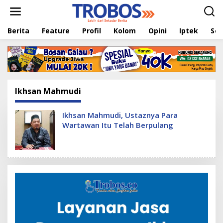
L
e
w
Berita
Feature
Profil
Kolom
Opini
Iptek
Sej
a
t
i
k
e
k
o
Ikhsan Mahmudi
n
t
e
Ikhsan Mahmudi, Ustaznya Para
n
Wartawan Itu Telah Berpulang