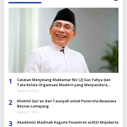
1
Catatan Menjelang Muktamar NU (2) Gus Yahya dan
Tata Kelola Organisasi Modern yang Menyandera
Dirinya
Agustus 8, 2026
2
Khotmil Qur’an dan Tausiyah untuk Penerima Beasiswa
Baznas Lumajang
Agustus 7, 2026
3
Akademisi Madinah Kagumi Pesantren eLKISI Mojokerto