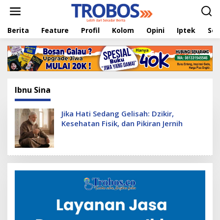
L
e
w
Berita
Feature
Profil
Kolom
Opini
Iptek
Sej
a
t
i
k
e
k
o
Ibnu Sina
n
t
e
Jika Hati Sedang Gelisah: Dzikir,
n
Kesehatan Fisik, dan Pikiran Jernih