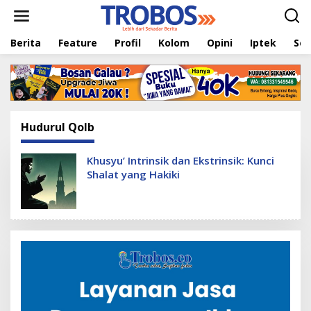
L
e
w
Berita
Feature
Profil
Kolom
Opini
Iptek
Sej
a
t
i
k
e
k
o
Hudurul Qolb
n
t
e
Khusyu’ Intrinsik dan Ekstrinsik: Kunci
n
Shalat yang Hakiki