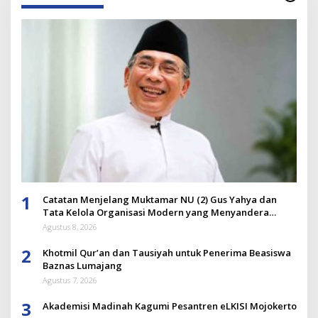
1
Catatan Menjelang Muktamar NU (2) Gus Yahya dan
Tata Kelola Organisasi Modern yang Menyandera
Dirinya
Agustus 8, 2026
2
Khotmil Qur’an dan Tausiyah untuk Penerima Beasiswa
Baznas Lumajang
Agustus 7, 2026
3
Akademisi Madinah Kagumi Pesantren eLKISI Mojokerto