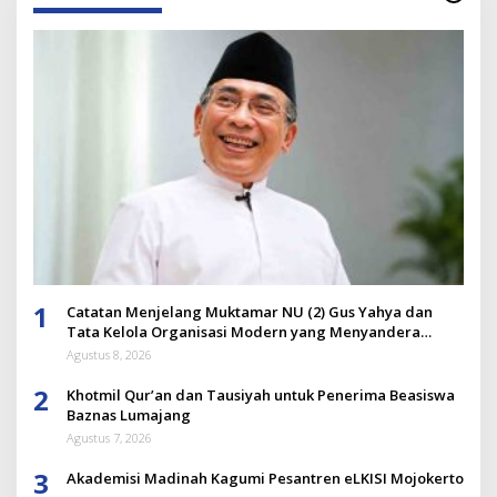
1
Catatan Menjelang Muktamar NU (2) Gus Yahya dan
Tata Kelola Organisasi Modern yang Menyandera
Dirinya
Agustus 8, 2026
2
Khotmil Qur’an dan Tausiyah untuk Penerima Beasiswa
Baznas Lumajang
Agustus 7, 2026
3
Akademisi Madinah Kagumi Pesantren eLKISI Mojokerto