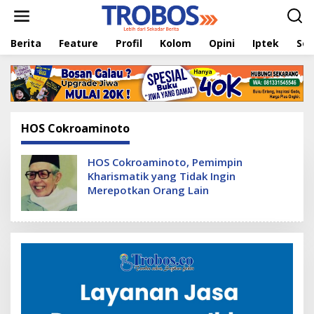
L
e
w
Berita
Feature
Profil
Kolom
Opini
Iptek
Sej
a
t
i
k
e
k
o
HOS Cokroaminoto
n
t
e
HOS Cokroaminoto, Pemimpin
n
Kharismatik yang Tidak Ingin
Merepotkan Orang Lain