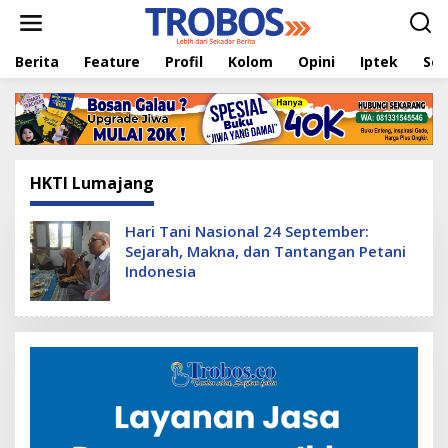
L
e
w
Berita
Feature
Profil
Kolom
Opini
Iptek
Sej
a
t
i
k
e
k
o
HKTI Lumajang
n
t
e
Hari Tani Nasional 24 September:
n
Sejarah, Makna, dan Tantangan Petani
Indonesia