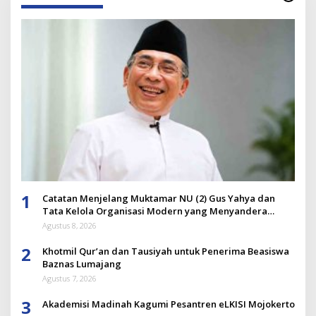
1
Catatan Menjelang Muktamar NU (2) Gus Yahya dan
Tata Kelola Organisasi Modern yang Menyandera
Dirinya
Agustus 8, 2026
2
Khotmil Qur’an dan Tausiyah untuk Penerima Beasiswa
Baznas Lumajang
Agustus 7, 2026
3
Akademisi Madinah Kagumi Pesantren eLKISI Mojokerto