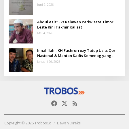
Juni 9, 2026
Abdul Aziz: Eks Relawan Pariwisata Timor
Leste Kini Takmir Kalisat
Mei 4, 2026
Innalillahi, KH Fachrurrozy Tutup Usia: Qori
Nasional & Mantan Kadis Kemenag yang
Penuh Teladan
Januari 26, 2026
Copyright © 2025 TrobosCo
Dewan Direksi