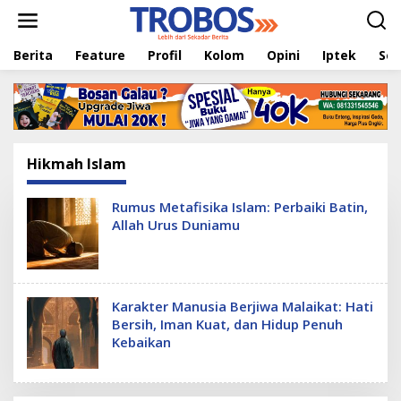
L
e
w
Berita
Feature
Profil
Kolom
Opini
Iptek
Sej
a
t
i
k
e
k
o
Hikmah Islam
n
t
e
Rumus Metafisika Islam: Perbaiki Batin,
n
Allah Urus Duniamu
Karakter Manusia Berjiwa Malaikat: Hati
Bersih, Iman Kuat, dan Hidup Penuh
Kebaikan