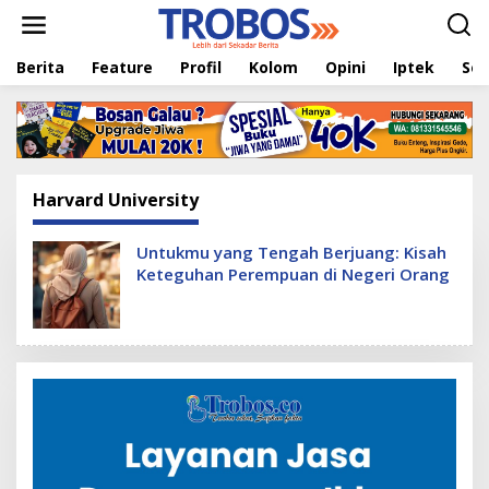
L
e
w
Berita
Feature
Profil
Kolom
Opini
Iptek
Sej
a
t
i
k
e
k
o
Harvard University
n
t
e
Untukmu yang Tengah Berjuang: Kisah
n
Keteguhan Perempuan di Negeri Orang