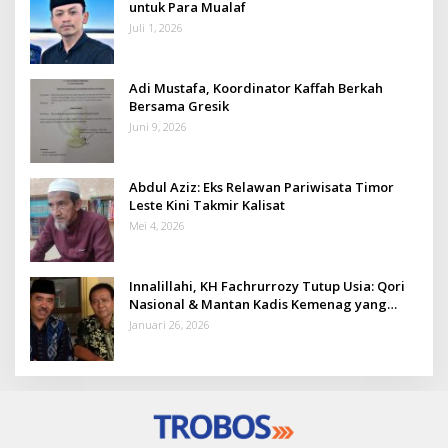
untuk Para Mualaf
Juli 1, 2026
Adi Mustafa, Koordinator Kaffah Berkah
Bersama Gresik
Juni 9, 2026
Abdul Aziz: Eks Relawan Pariwisata Timor
Leste Kini Takmir Kalisat
Mei 4, 2026
Innalillahi, KH Fachrurrozy Tutup Usia: Qori
Nasional & Mantan Kadis Kemenag yang
Penuh Teladan
Januari 26, 2026