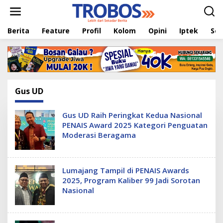
L
e
w
Berita
Feature
Profil
Kolom
Opini
Iptek
Sej
a
t
i
k
e
k
o
Gus UD
n
t
e
Gus UD Raih Peringkat Kedua Nasional
n
PENAIS Award 2025 Kategori Penguatan
Moderasi Beragama
Lumajang Tampil di PENAIS Awards
2025, Program Kaliber 99 Jadi Sorotan
Nasional