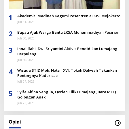
1
Akademisi Madinah Kagumi Pesantren eLKISI Mojokerto
Juli 31, 2026
2
Bupati Ajak Warga Bantu LKSA Muhammadiyah Pasirian
Juli 30, 2026
3
Innalillahi, Dwi Sriyantini Aktivis Pendidikan Lumajang
Berpulang
Juli 30, 2026
4
Wisuda STID Moh. Natsir XVI, Tokoh Dakwah Tekankan
Pentingnya Kaderisasi
Juli 27, 2026
5
Syifa Alfina Sangila, Qoriah Cilik Lumajang Juara MTQ
Golongan Anak
Juli 23, 2026
Opini