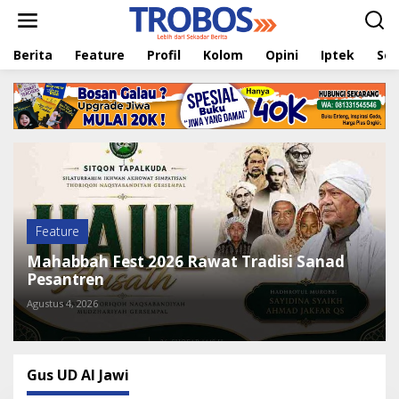
L
e
w
Berita
Feature
Profil
Kolom
Opini
Iptek
Sej
a
t
i
k
e
k
o
n
t
e
n
Feature
Mahabbah Fest 2026 Rawat Tradisi Sanad
Pesantren
Agustus 4, 2026
Gus UD Al Jawi