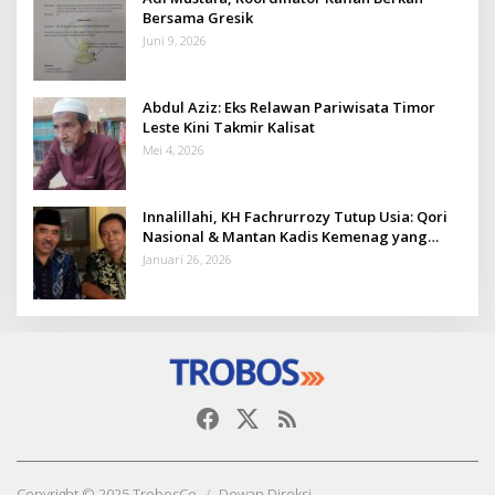
Bersama Gresik
Juni 9, 2026
Abdul Aziz: Eks Relawan Pariwisata Timor
Leste Kini Takmir Kalisat
Mei 4, 2026
Innalillahi, KH Fachrurrozy Tutup Usia: Qori
Nasional & Mantan Kadis Kemenag yang
Penuh Teladan
Januari 26, 2026
Copyright © 2025 TrobosCo
Dewan Direksi