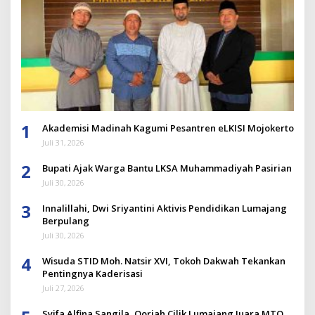
1
Akademisi Madinah Kagumi Pesantren eLKISI Mojokerto
Juli 31, 2026
2
Bupati Ajak Warga Bantu LKSA Muhammadiyah Pasirian
Juli 30, 2026
3
Innalillahi, Dwi Sriyantini Aktivis Pendidikan Lumajang
Berpulang
Juli 30, 2026
4
Wisuda STID Moh. Natsir XVI, Tokoh Dakwah Tekankan
Pentingnya Kaderisasi
Juli 27, 2026
Syifa Alfina Sangila, Qoriah Cilik Lumajang Juara MTQ