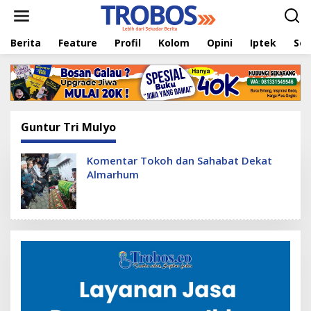
L
e
w
Berita
Feature
Profil
Kolom
Opini
Iptek
Sej
a
t
i
k
e
k
o
Guntur Tri Mulyo
n
t
e
Komentar Tokoh dan Sahabat Dekat
n
Almarhum