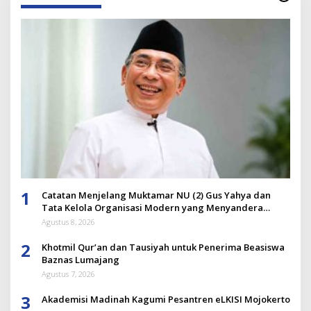
1
Catatan Menjelang Muktamar NU (2) Gus Yahya dan
Tata Kelola Organisasi Modern yang Menyandera
Dirinya
Agustus 8, 2026
2
Khotmil Qur’an dan Tausiyah untuk Penerima Beasiswa
Baznas Lumajang
Agustus 7, 2026
3
Akademisi Madinah Kagumi Pesantren eLKISI Mojokerto