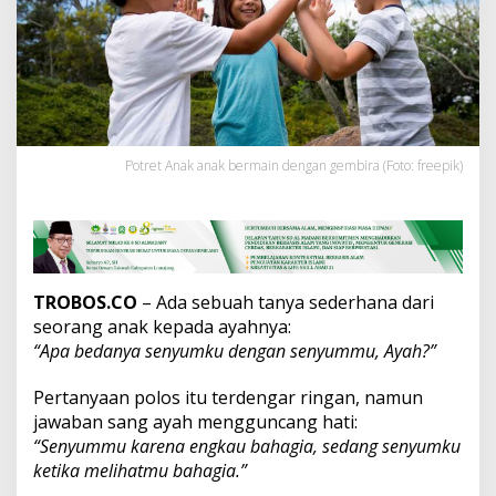
n
y
u
m
O
r
a
n
g
Potret Anak anak bermain dengan gembira (Foto: freepik)
T
u
a
:
M
a
TROBOS.CO
– Ada sebuah tanya sederhana dari
k
seorang anak kepada ayahnya:
n
a
“Apa bedanya senyumku dengan senyummu, Ayah?”
,
F
Pertanyaan polos itu terdengar ringan, namun
i
jawaban sang ayah mengguncang hati:
l
“Senyummu karena engkau bahagia, sedang senyumku
o
s
ketika melihatmu bahagia.”
o