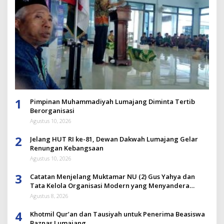
1
Pimpinan Muhammadiyah Lumajang Diminta Tertib
Berorganisasi
Agustus 10, 2026
2
Jelang HUT RI ke-81, Dewan Dakwah Lumajang Gelar
Renungan Kebangsaan
Agustus 10, 2026
3
Catatan Menjelang Muktamar NU (2) Gus Yahya dan
Tata Kelola Organisasi Modern yang Menyandera
Dirinya
Agustus 8, 2026
4
Khotmil Qur’an dan Tausiyah untuk Penerima Beasiswa
Baznas Lumajang