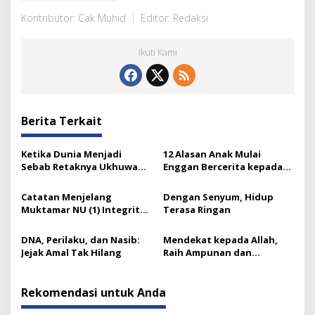
Kontributor: Cak Muhid
Editor: Redaksi
Ikuti Kami
Berita Terkait
Ketika Dunia Menjadi
12 Alasan Anak Mulai
Sebab Retaknya Ukhuwah
Enggan Bercerita kepada
Islamiyah
Orang Tuanya
Catatan Menjelang
Dengan Senyum, Hidup
Muktamar NU (1) Integritas
Terasa Ringan
Prof Nuh dan Langkah Gus
Ipul
DNA, Perilaku, dan Nasib:
Mendekat kepada Allah,
Jejak Amal Tak Hilang
Raih Ampunan dan
Ketenangan
Rekomendasi untuk Anda