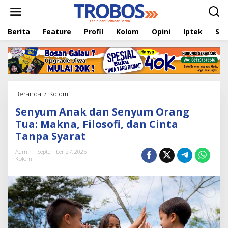
L
e
w
Berita
Feature
Profil
Kolom
Opini
Iptek
Sej
a
t
i
k
e
k
o
Beranda
/
Kolom
S
n
e
t
Senyum Anak dan Senyum Orang
n
e
y
Tua: Makna, Filosofi, dan Cinta
n
u
Tanpa Syarat
m
A
Admin
September 27, 2025
n
Kolom
a
k
d
a
n
S
e