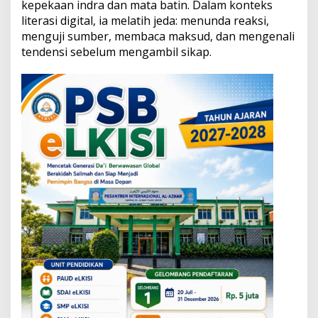
kepekaan indra dan mata batin. Dalam konteks
d
a
literasi digital, ia melatih jeda: menunda reaksi,
n
menguji sumber, membaca maksud, dan mengenali
S
tendensi sebelum mengambil sikap.
u
w
u
n
g
d
i
E
r
a
D
i
g
i
t
a
l