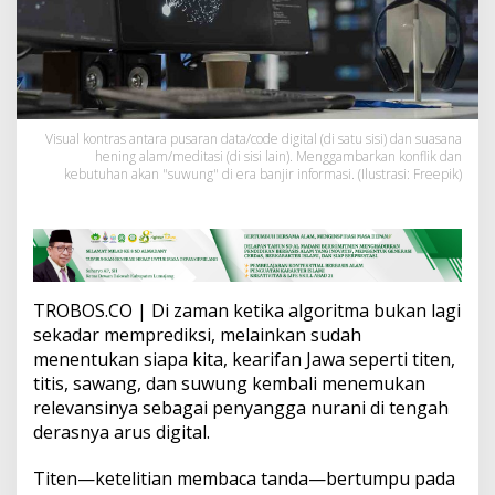
n
J
a
w
a
:
T
Visual kontras antara pusaran data/code digital (di satu sisi) dan suasana
i
hening alam/meditasi (di sisi lain). Menggambarkan konflik dan
t
kebutuhan akan "suwung" di era banjir informasi. (Ilustrasi: Freepik)
e
n
,
T
i
t
i
TROBOS.CO | Di zaman ketika algoritma bukan lagi
s
sekadar memprediksi, melainkan sudah
,
menentukan siapa kita, kearifan Jawa seperti titen,
S
titis, sawang, dan suwung kembali menemukan
a
w
relevansinya sebagai penyangga nurani di tengah
a
derasnya arus digital.
n
g
​Titen—ketelitian membaca tanda—bertumpu pada
,