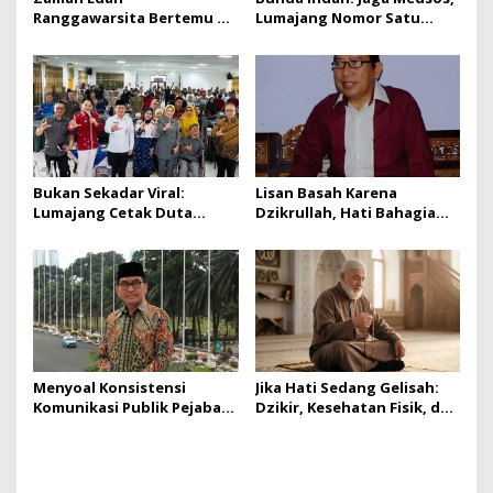
Ranggawarsita Bertemu Al-
Lumajang Nomor Satu
Insyirah
Wisatawan Asing Jatim
Bukan Sekadar Viral:
Lisan Basah Karena
Lumajang Cetak Duta
Dzikrullah, Hati Bahagia
Digital Desa Lawan Hoaks
Sepanjang Hari
Menyoal Konsistensi
Jika Hati Sedang Gelisah:
Komunikasi Publik Pejabat
Dzikir, Kesehatan Fisik, dan
Negara: Antara Janji dan
Pikiran Jernih
Realitas