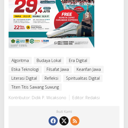
Algoritma
Budaya Lokal
Era Digital
Etika Teknologi
Filsafat Jawa
Kearifan Jawa
Literasi Digital
Refleksi
Spiritualitas Digital
Titen Titis Sawang Suwung
Kontributor: Didik P. Wicaksono
Editor: Redaksi
Ikuti Kami