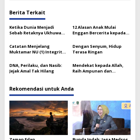
Berita Terkait
Ketika Dunia Menjadi
12 Alasan Anak Mulai
Sebab Retaknya Ukhuwah
Enggan Bercerita kepada
Islamiyah
Orang Tuanya
Catatan Menjelang
Dengan Senyum, Hidup
Muktamar NU (1) Integritas
Terasa Ringan
Prof Nuh dan Langkah Gus
Ipul
DNA, Perilaku, dan Nasib:
Mendekat kepada Allah,
Jejak Amal Tak Hilang
Raih Ampunan dan
Ketenangan
Rekomendasi untuk Anda
Zaman Edan
Bunda Indah: Jaga Medsos,