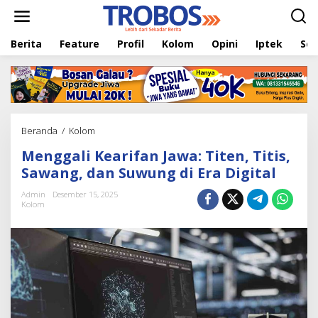
L
e
w
Berita
Feature
Profil
Kolom
Opini
Iptek
Sej
a
t
i
k
e
k
o
Beranda
/
Kolom
M
n
e
t
Menggali Kearifan Jawa: Titen, Titis,
n
e
g
Sawang, dan Suwung di Era Digital
n
g
a
Admin
Desember 15, 2025
Kolom
l
i
K
e
a
r
i
f
a