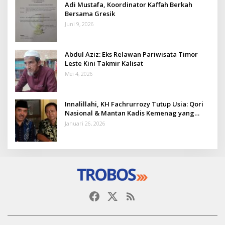
Adi Mustafa, Koordinator Kaffah Berkah
Bersama Gresik
Juni 9, 2026
Abdul Aziz: Eks Relawan Pariwisata Timor
Leste Kini Takmir Kalisat
Mei 4, 2026
Innalillahi, KH Fachrurrozy Tutup Usia: Qori
Nasional & Mantan Kadis Kemenag yang
Penuh Teladan
Januari 26, 2026