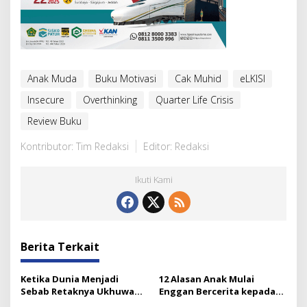
Anak Muda
Buku Motivasi
Cak Muhid
eLKISI
Insecure
Overthinking
Quarter Life Crisis
Review Buku
Kontributor: Tim Redaksi
Editor: Redaksi
Ikuti Kami
Berita Terkait
Ketika Dunia Menjadi
12 Alasan Anak Mulai
Sebab Retaknya Ukhuwah
Enggan Bercerita kepada
Islamiyah
Orang Tuanya