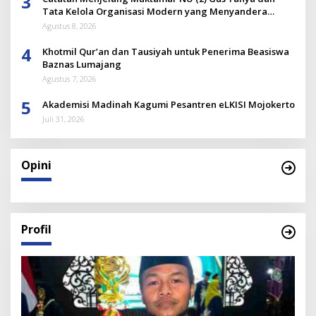
3
Tata Kelola Organisasi Modern yang Menyandera
Dirinya
Agustus 8, 2026
4
Khotmil Qur’an dan Tausiyah untuk Penerima Beasiswa
Baznas Lumajang
Agustus 7, 2026
5
Akademisi Madinah Kagumi Pesantren eLKISI Mojokerto
Juli 31, 2026
Opini
Profil