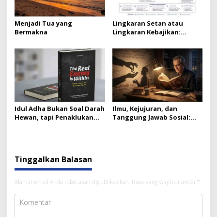
Menjadi Tua yang
Lingkaran Setan atau
Bermakna
Lingkaran Kebajikan:
Bangsa Kita Pilih yang
Mana?
Idul Adha Bukan Soal Darah
Ilmu, Kejujuran, dan
Hewan, tapi Penaklukan
Tanggung Jawab Sosial:
Diri Sendiri
Dari Karunia Menuju
Kontribusi Nyata
Tinggalkan Balasan
Alamat email Anda tidak akan dipublikasikan.
Ruas yang wajib ditandai
*