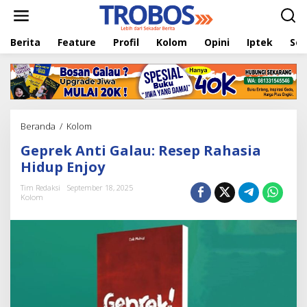
L
e
w
Berita
Feature
Profil
Kolom
Opini
Iptek
Sej
a
t
i
k
e
k
o
Beranda
/
Kolom
G
n
e
t
Geprek Anti Galau: Resep Rahasia
p
e
r
Hidup Enjoy
n
e
k
Tim Redaksi
September 18, 2025
Kolom
A
n
t
i
G
a
l
a
u