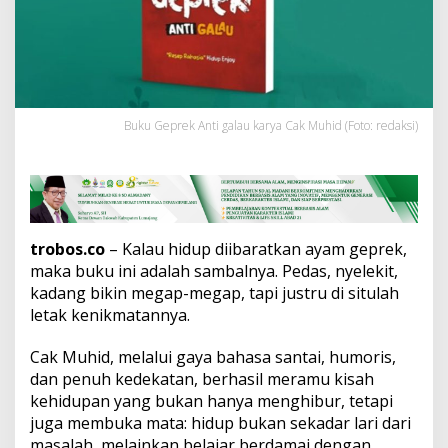
:
R
e
s
e
p
R
Buku Geprek Anti galau karya Cak Muhid (Foto: redaksi)
a
h
a
s
i
a
H
trobos.co
– Kalau hidup diibaratkan ayam geprek,
i
maka buku ini adalah sambalnya. Pedas, nyelekit,
d
kadang bikin megap-megap, tapi justru di situlah
u
p
letak kenikmatannya.
E
n
Cak Muhid, melalui gaya bahasa santai, humoris,
j
dan penuh kedekatan, berhasil meramu kisah
o
kehidupan yang bukan hanya menghibur, tetapi
y
juga membuka mata: hidup bukan sekadar lari dari
masalah, melainkan belajar berdamai dengan