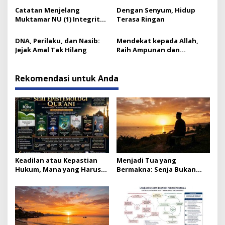
Catatan Menjelang
Dengan Senyum, Hidup
Muktamar NU (1) Integritas
Terasa Ringan
Prof Nuh dan Langkah Gus
Ipul
DNA, Perilaku, dan Nasib:
Mendekat kepada Allah,
Jejak Amal Tak Hilang
Raih Ampunan dan
Ketenangan
Rekomendasi untuk Anda
Keadilan atau Kepastian
Menjadi Tua yang
Hukum, Mana yang Harus
Bermakna: Senja Bukan
Didahulukan?
Akhir Cahaya