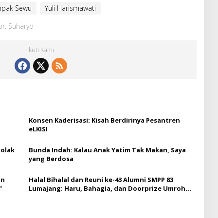
mpak Sewu
Yuli Harismawati
or: Suharyo
Ikuti Kami
Konsen Kaderisasi: Kisah Berdirinya Pesantren
eLKISI
olak
Bunda Indah: Kalau Anak Yatim Tak Makan, Saya
yang Berdosa
an
Halal Bihalal dan Reuni ke-43 Alumni SMPP 83
”
Lumajang: Haru, Bahagia, dan Doorprize Umroh
untuk Guru