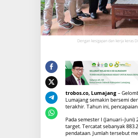
h
M
e
n
i
n
g
Dengan kesigapan dan kerja keras Di
k
a
t
B
e
r
d
a
y
trobos.co, Lumajang
– Gelomb
a
Lumajang semakin bersemi deng
terakhir. Tahun ini, pencapai
Pada semester I (Januari–Juni
target. Tercatat sebanyak 883.
pendataan. Jumlah tersebut me