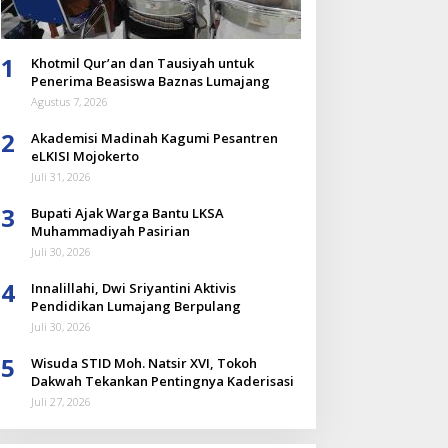
1
Khotmil Qur’an dan Tausiyah untuk
Penerima Beasiswa Baznas Lumajang
Agustus 7, 2026
2
Akademisi Madinah Kagumi Pesantren
eLKISI Mojokerto
Juli 31, 2026
3
Bupati Ajak Warga Bantu LKSA
Muhammadiyah Pasirian
Juli 30, 2026
4
Innalillahi, Dwi Sriyantini Aktivis
Pendidikan Lumajang Berpulang
Juli 30, 2026
5
Wisuda STID Moh. Natsir XVI, Tokoh
Dakwah Tekankan Pentingnya Kaderisasi
Juli 27, 2026