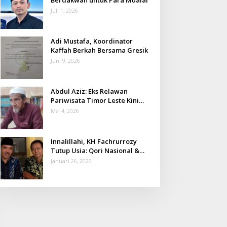
Juli 1, 2026
Adi Mustafa, Koordinator
Kaffah Berkah Bersama Gresik
Juni 9, 2026
Abdul Aziz: Eks Relawan
Pariwisata Timor Leste Kini
Takmir Kalisat
Mei 4, 2026
Innalillahi, KH Fachrurrozy
Tutup Usia: Qori Nasional &
Mantan Kadis Kemenag yang
Januari 26, 2026
Penuh Teladan