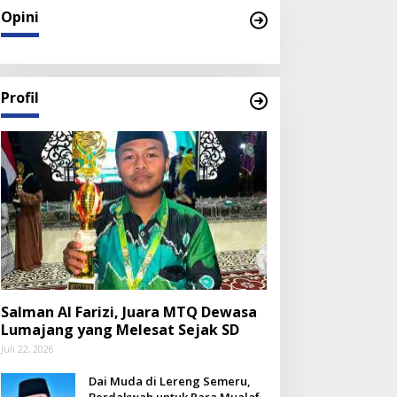
Opini
Profil
Salman Al Farizi, Juara MTQ Dewasa
Lumajang yang Melesat Sejak SD
Juli 22, 2026
Dai Muda di Lereng Semeru,
Berdakwah untuk Para Mualaf