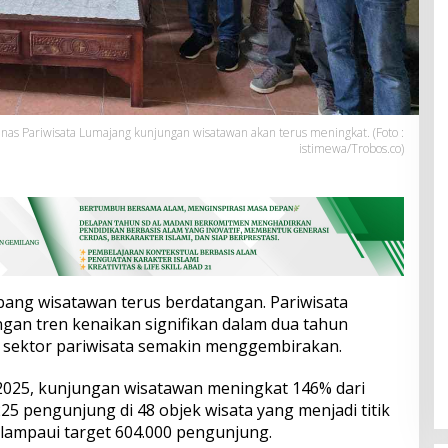
nas Pariwisata Lumajang kunjungan wisatawan akan terus meningkat. (Foto :
istimewa/Trobos.co)
ang wisatawan terus berdatangan. Pariwisata
an tren kenaikan signifikan dalam dua tahun
an sektor pariwisata semakin menggembirakan.
) 2025, kunjungan wisatawan meningkat 146% dari
225 pengunjung di 48 objek wisata yang menjadi titik
lampaui target 604.000 pengunjung.