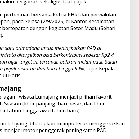
akin bergairah sekaligus taat pajak.
am pertemuan bersama Ketua PHRI dan perwakilan
pan, pada Selasa (2/9/2025) di Kantor Kecamatan
 bertepatan dengan kegiatan Setor Madu (Sehari
).
ah satu primadona untuk meningkatkan PAD di
wisata ditargetkan bisa berkontribusi sebesar Rp2,4
ukan agar target ini tercapai, bahkan melampaui. Salah
n pajak restoran dan hotel hingga 50%,”
ujar Kepala
uli Haris.
umajang
agam, wisata Lumajang menjadi pilihan favorit
 Season (libur panjang, hari besar, dan libur
hir tahun hingga awal tahun baru).
am inilah yang diharapkan mampu terus menggerakkan
s menjadi motor penggerak peningkatan PAD.