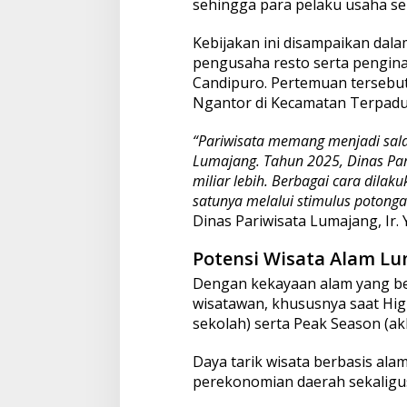
sehingga para pelaku usaha sem
Kebijakan ini disampaikan dal
pengusaha resto serta pengina
Candipuro. Pertemuan tersebut
Ngantor di Kecamatan Terpadu
“Pariwisata memang menjadi sal
Lumajang. Tahun 2025, Dinas Pari
miliar lebih. Berbagai cara dilak
satunya melalui stimulus potonga
Dinas Pariwisata Lumajang, Ir. Y
Potensi Wisata Alam L
Dengan kekayaan alam yang ber
wisatawan, khususnya saat High
sekolah) serta Peak Season (ak
Daya tarik wisata berbasis al
perekonomian daerah sekaligu