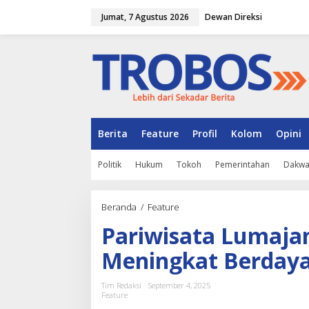
L
Jumat, 7 Agustus 2026
Dewan Direksi
e
w
a
t
i
k
e
k
o
n
Berita
Feature
Profil
Kolom
Opini
t
e
Politik
Hukum
Tokoh
Pemerintahan
Dakw
n
Beranda
/
Feature
P
a
Pariwisata Lumaja
r
i
Meningkat Berday
w
i
s
Tim Redaksi
September 4, 2025
a
Feature
t