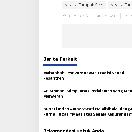
wisata Tumpak Selo
wisata Tu
Kontributor: Yuli Harismawati
Edit
Berita Terkait
Mahabbah Fest 2026 Rawat Tradisi Sanad
Pesantren
Ar Rahman: Mimpi Anak Pedalaman yang Men
Menyerah
Bupati Indah Amperawati Halalbihalal deng
Purna Tugas: “Maaf atas Segala Kekurangan
Rekomendasi untuk Anda