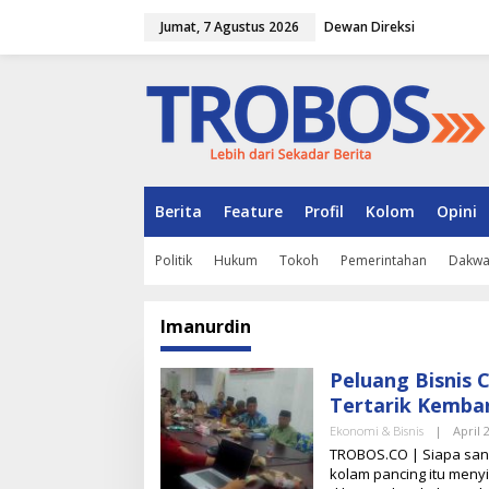
L
Jumat, 7 Agustus 2026
Dewan Direksi
e
w
a
t
i
k
e
k
o
n
Berita
Feature
Profil
Kolom
Opini
t
e
Politik
Hukum
Tokoh
Pemerintahan
Dakw
n
Imanurdin
Peluang Bisnis
Tertarik Kemba
Ekonomi & Bisnis
|
April 
TROBOS.CO | Siapa sang
kolam pancing itu menyi