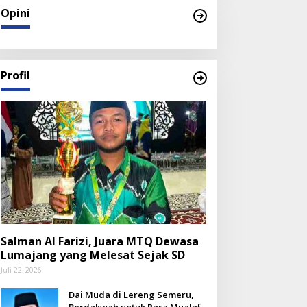
Opini
Profil
Salman Al Farizi, Juara MTQ Dewasa
Lumajang yang Melesat Sejak SD
Juli 22, 2026
Dai Muda di Lereng Semeru,
Berdakwah untuk Para Mualaf