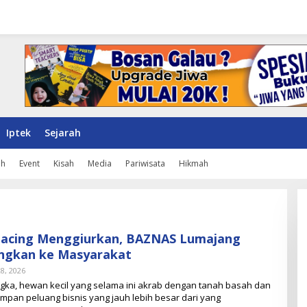
Iptek
Sejarah
ah
Event
Kisah
Media
Pariwisata
Hikmah
 Cacing Menggiurkan, BAZNAS Lumajang
ngkan ke Masyarakat
28, 2026
O
L
ka, hewan kecil yang selama ini akrab dengan tanah basah dan
E
mpan peluang bisnis yang jauh lebih besar dari yang
H