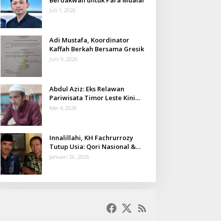
Juli 1, 2026
Adi Mustafa, Koordinator
Kaffah Berkah Bersama Gresik
Juni 9, 2026
Abdul Aziz: Eks Relawan
Pariwisata Timor Leste Kini
Takmir Kalisat
Mei 4, 2026
Innalillahi, KH Fachrurrozy
Tutup Usia: Qori Nasional &
Mantan Kadis Kemenag yang
Januari 26, 2026
Penuh Teladan