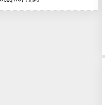
n orang. Cacing.
T
Selanjutnya…
I
M
R
E
D
A
K
S
I