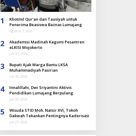
1
Khotmil Qur’an dan Tausiyah untuk
Penerima Beasiswa Baznas Lumajang
Agustus 7, 2026
2
Akademisi Madinah Kagumi Pesantren
eLKISI Mojokerto
Juli 31, 2026
3
Bupati Ajak Warga Bantu LKSA
Muhammadiyah Pasirian
Juli 30, 2026
4
Innalillahi, Dwi Sriyantini Aktivis
Pendidikan Lumajang Berpulang
Juli 30, 2026
5
Wisuda STID Moh. Natsir XVI, Tokoh
Dakwah Tekankan Pentingnya Kaderisasi
Juli 27, 2026