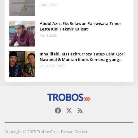
Juni 9, 2026
Abdul Aziz: Eks Relawan Pariwisata Timor
Leste Kini Takmir Kalisat
Mei 4, 2026
Innalillahi, KH Fachrurrozy Tutup Usia: Qori
Nasional & Mantan Kadis Kemenag yang
Penuh Teladan
Januari 26, 2026
Copyright © 2025 TrobosCo
Dewan Direksi