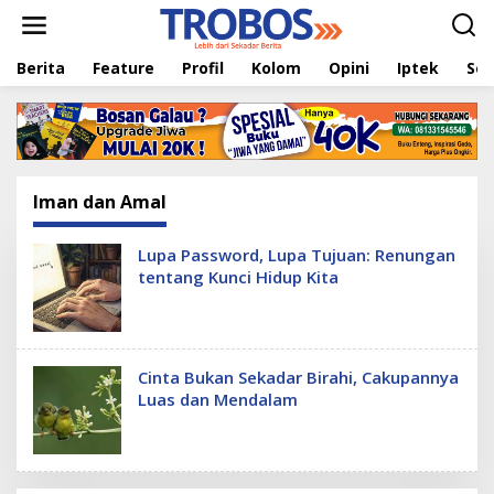
L
e
w
Berita
Feature
Profil
Kolom
Opini
Iptek
Sej
a
t
i
k
e
k
o
Iman dan Amal
n
t
e
Lupa Password, Lupa Tujuan: Renungan
n
tentang Kunci Hidup Kita
Cinta Bukan Sekadar Birahi, Cakupannya
Luas dan Mendalam